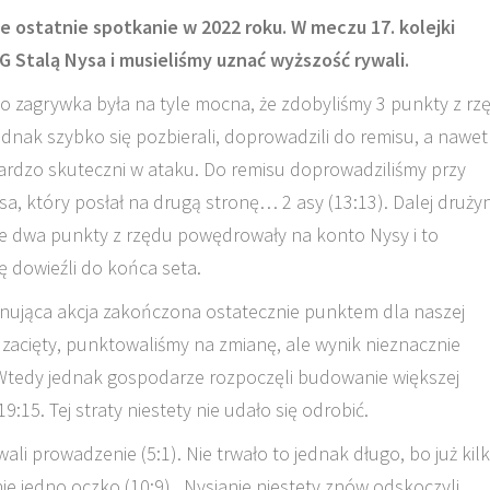
e ostatnie spotkanie w 2022 roku. W meczu 17. kolejki
SG Stalą Nysa i musieliśmy uznać wyższość rywali.
go zagrywka była na tyle mocna, że zdobyliśmy 3 punkty z rz
nak szybko się pozbierali, doprowadzili do remisu, a nawet
ardzo skuteczni w ataku. Do remisu doprowadziliśmy przy
, który posłał na drugą stronę… 2 asy (13:13). Dalej druży
dwa punkty z rzędu powędrowały na konto Nysy i to
 dowieźli do końca seta.
nująca akcja zakończona ostatecznie punktem dla naszej
 zacięty, punktowaliśmy na zmianę, ale wynik nieznacznie
). Wtedy jednak gospodarze rozpoczęli budowanie większej
:15. Tej straty niestety nie udało się odrobić.
i prowadzenie (5:1). Nie trwało to jednak długo, bo już kil
ynie jedno oczko (10:9). Nysianie niestety znów odskoczyli.