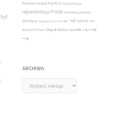
PreZero Grand Prix PLS
reprezentacja
reprezentacja Polski
siatkówka plażowa
zbyt
Stal Nysa
transfer
Trefl Gdańsk
VNL
Staropolanka
Ślepsk Malow Suwałki
Wojciech Ferens
バレーボ
ール
,
ARCHIWA
z
Archiwa