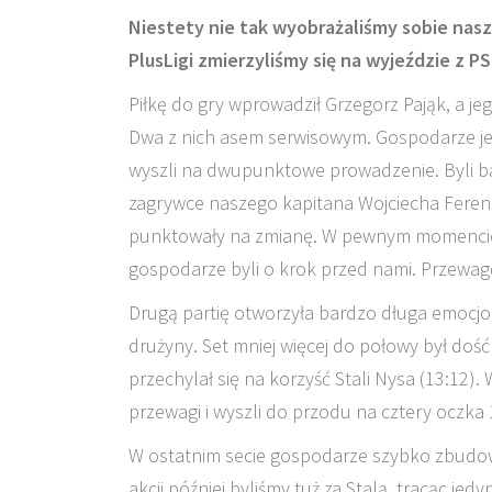
Niestety nie tak wyobrażaliśmy sobie nasz
PlusLigi zmierzyliśmy się na wyjeździe z P
Piłkę do gry wprowadził Grzegorz Pająk, a je
Dwa z nich asem serwisowym. Gospodarze jed
wyszli na dwupunktowe prowadzenie. Byli b
zagrywce naszego kapitana Wojciecha Ferensa
punktowały na zmianę. W pewnym momencie 
gospodarze byli o krok przed nami. Przewagę
Drugą partię otworzyła bardzo długa emocjo
drużyny. Set mniej więcej do połowy był dość
przechylał się na korzyść Stali Nysa (13:12
przewagi i wyszli do przodu na cztery oczka 19
W ostatnim secie gospodarze szybko zbudowal
akcji później byliśmy tuż za Stalą, tracąc jed