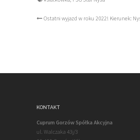
Post
Ostatni wyjazd w roku 2022! Kierunek: Ny
navigation
KONTAKT
Cuprum Gorzów Spółka Akcyjna
ul. Walczaka 43j/3