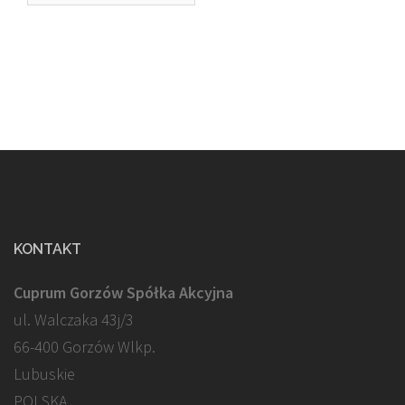
KONTAKT
Cuprum Gorzów Spółka Akcyjna
ul. Walczaka 43j/3
66-400 Gorzów Wlkp.
Lubuskie
POLSKA