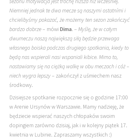
sezonu motywacja jest trochę niższa niż wcześniej.
Niemniej jednak te dwa mecze są naszymi ostatními i
chcielibyśmy pokazać, że możemy ten sezon zakończyć
bardzo dobrze
– mówi
Dima
. –
Myślę, że w całym
dwumeczu naszą największą siłą będzie przewaga
własnego boiska podczas drugiego spotkania, kiedy to
będą nas wspierali nasi wspaniali kibice. Mimo to,
nastawiamy się na ciężką walkę w obu meczach i cóż –
niech wygra lepszy
– zakończył z uśmiechem nasz
środkowy.
Dzisiejsze spotkanie rozpocznie się o godzinie 17:00
w Arenie Ursynów w Warszawie. Mamy nadzieję, że
będziecie wspierać naszych chłopaków swoim
dopingiem zarówno dzisiaj, jak i w kolejny piątek 17.
kwietnia w Lubinie. Zapraszamy wszystkich :)