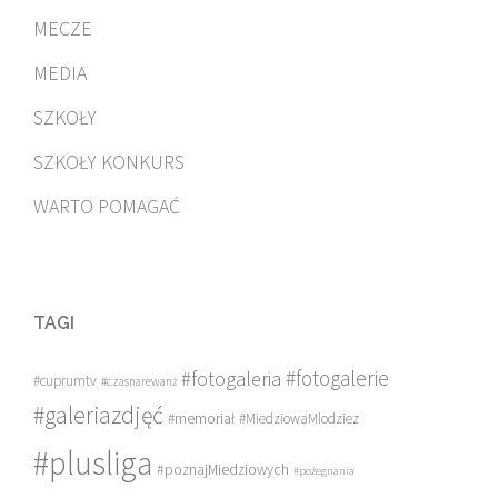
MECZE
MEDIA
SZKOŁY
SZKOŁY KONKURS
WARTO POMAGAĆ
TAGI
#fotogalerie
#fotogaleria
#cuprumtv
#czasnarewanż
#galeriazdjęć
#memoriał
#MiedziowaMlodziez
#plusliga
#poznajMiedziowych
#pożegnania