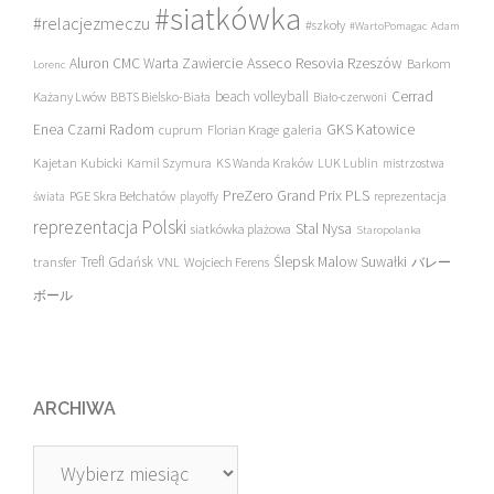
#siatkówka
#relacjezmeczu
#szkoły
#WartoPomagac
Adam
Asseco Resovia Rzeszów
Aluron CMC Warta Zawiercie
Barkom
Lorenc
beach volleyball
Cerrad
Każany Lwów
BBTS Bielsko-Biała
Biało-czerwoni
Enea Czarni Radom
galeria
GKS Katowice
cuprum
Florian Krage
Kajetan Kubicki
Kamil Szymura
KS Wanda Kraków
LUK Lublin
mistrzostwa
PreZero Grand Prix PLS
PGE Skra Bełchatów
świata
playoffy
reprezentacja
reprezentacja Polski
Stal Nysa
siatkówka plażowa
Staropolanka
transfer
Trefl Gdańsk
Ślepsk Malow Suwałki
VNL
Wojciech Ferens
バレー
ボール
ARCHIWA
Archiwa