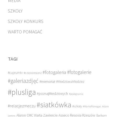
MEDIA
SZKOŁY
SZKOŁY KONKURS
WARTO POMAGAĆ
TAGI
#fotogalerie
#fotogaleria
#cuprumtv
#czasnarewanż
#galeriazdjęć
#memoriał
#MiedziowaMlodziez
#plusliga
#poznajMiedziowych
#pożegnania
#siatkówka
#relacjezmeczu
#szkoły
#WartoPomagac
Adam
Asseco Resovia Rzeszów
Aluron CMC Warta Zawiercie
Barkom
Lorenc