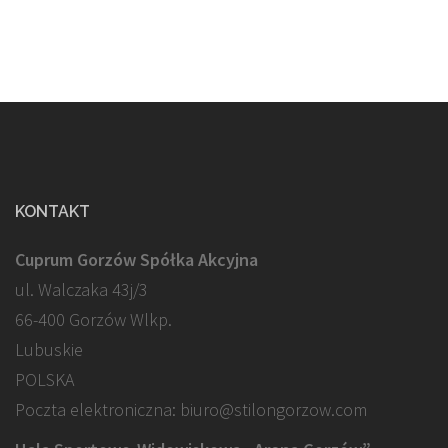
KONTAKT
Cuprum Gorzów Spółka Akcyjna
ul. Walczaka 43j/3
66-400 Gorzów Wlkp.
Lubuskie
POLSKA
Poczta elektroniczna: biuro@stilongorzow.com