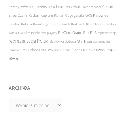
beach volleyball
Cerrad
Każany Lwów
BBTS Bielsko-Biała
Biało-czerwoni
Enea Czarni Radom
galeria
GKS Katowice
cuprum
Florian Krage
Kajetan Kubicki
Kamil Szymura
KS Wanda Kraków
LUK Lublin
mistrzostwa
PreZero Grand Prix PLS
PGE Skra Bełchatów
świata
playoffy
reprezentacja
reprezentacja Polski
Stal Nysa
siatkówka plażowa
Staropolanka
transfer
Trefl Gdańsk
Ślepsk Malow Suwałki
VNL
Wojciech Ferens
バレー
ボール
ARCHIWA
Archiwa