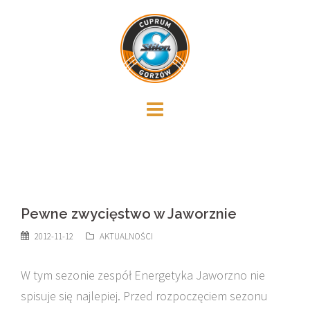
Skip
to
content
Pewne zwycięstwo w Jaworznie
2012-11-12
AKTUALNOŚCI
W tym sezonie zespół Energetyka Jaworzno nie
spisuje się najlepiej. Przed rozpoczęciem sezonu