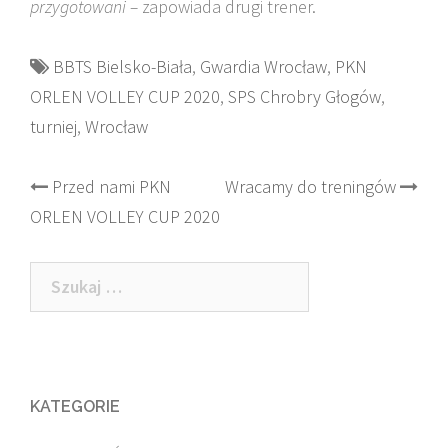
przygotowani –
zapowiada drugi trener.
BBTS Bielsko-Biała
,
Gwardia Wrocław
,
PKN
ORLEN VOLLEY CUP 2020
,
SPS Chrobry Głogów
,
turniej
,
Wrocław
Post
Przed nami PKN
Wracamy do treningów
ORLEN VOLLEY CUP 2020
navigation
Szukaj:
KATEGORIE