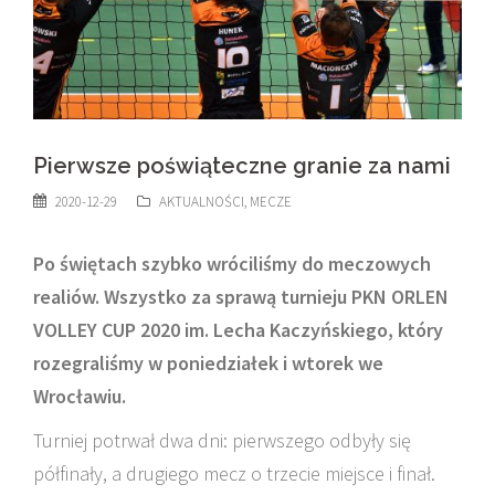
Pierwsze poświąteczne granie za nami
2020-12-29
AKTUALNOŚCI
,
MECZE
Po świętach szybko wróciliśmy do meczowych
realiów. Wszystko za sprawą turnieju
PKN ORLEN
VOLLEY CUP 2020 im. Lecha Kaczyńskiego, który
rozegraliśmy w
poniedziałek i wtorek we
Wrocławiu.
Turniej potrwał dwa dni: pierwszego odbyły się
półfinały, a drugiego mecz o trzecie miejsce i finał.