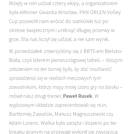
Wzięły w nim udział cztery ekipy, a organizatorem
była eWinner Gwardia Wrocław. PKN ORLEN Volley
Cup pozwolił nam wrócić do siatkówki tuż po
okresie świątecznym i uniknąć długiej przerwy w
grze. Dla nas liczył się udział, a nie sam wynik.
W poniedziałek zmierzyliśmy się z BBTS-em Bielsko-
Biała, czyli liderem pierwszoligowej tabeli. –
Naszym
założeniem na ten turniej było, by dać możliwość
sprawdzenia się w realiach meczowych tym
zawodnikom, którzy mają mniej szans gry na boisku –
mówił nasz drugi trener,
Paweł Rusek
. W
wyjściowym składzie zaprezentowali się m.in.
Bartłomiej Zawalski, Mariusz Magnuszewski czy
Adam Lorenc. Walka była zacięta i dopiero po tie-
breaku granym na przewagi wyłonił się zwycięzca.