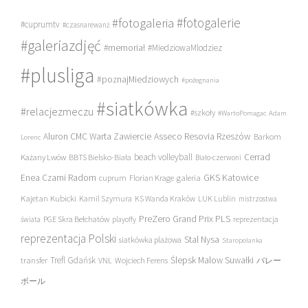
#fotogalerie
#fotogaleria
#cuprumtv
#czasnarewanż
#galeriazdjęć
#memoriał
#MiedziowaMlodziez
#plusliga
#poznajMiedziowych
#pożegnania
#siatkówka
#relacjezmeczu
#szkoły
#WartoPomagac
Adam
Asseco Resovia Rzeszów
Aluron CMC Warta Zawiercie
Barkom
Lorenc
beach volleyball
Cerrad
Każany Lwów
BBTS Bielsko-Biała
Biało-czerwoni
Enea Czarni Radom
galeria
GKS Katowice
cuprum
Florian Krage
Kajetan Kubicki
Kamil Szymura
KS Wanda Kraków
LUK Lublin
mistrzostwa
PreZero Grand Prix PLS
PGE Skra Bełchatów
świata
playoffy
reprezentacja
reprezentacja Polski
Stal Nysa
siatkówka plażowa
Staropolanka
transfer
Trefl Gdańsk
Ślepsk Malow Suwałki
VNL
Wojciech Ferens
バレー
ボール