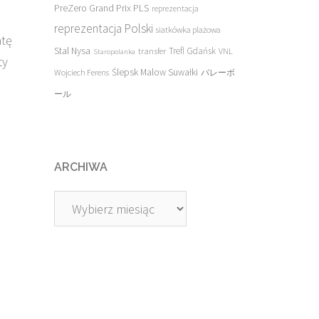
PreZero Grand Prix PLS
reprezentacja
reprezentacja Polski
siatkówka plażowa
atę
Stal Nysa
transfer
Trefl Gdańsk
VNL
Staropolanka
ty
Ślepsk Malow Suwałki
Wojciech Ferens
バレーボ
.
ール
ARCHIWA
Archiwa