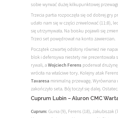
sobie wyrwać dużej kilkupunktowej przewagi 
Trzecia partia rozpoczęła się od dobrej gry 
udało nam się w części zniwelować (11:8), le
się utrzymywała. Na boisku pojawili się zmienn
Trzeci set powędrował na konto zawiercian.
Początek czwartej odsłony również nie napa
blok i defensywa niestety nie prezentowała si
rywali, a
Wojciech Ferens
poderwał drużynę 
wróciła na właściwe tory. Kolejny atak Feren
Tavaresa
minimalną przewagę. Wyrównana wal
zakończyło seta. Bój toczył się dalej. Ostate
Cuprum Lubin – Aluron CMC Warta Za
Cuprum:
Gunia (9), Ferens (18), Jakubiszak (