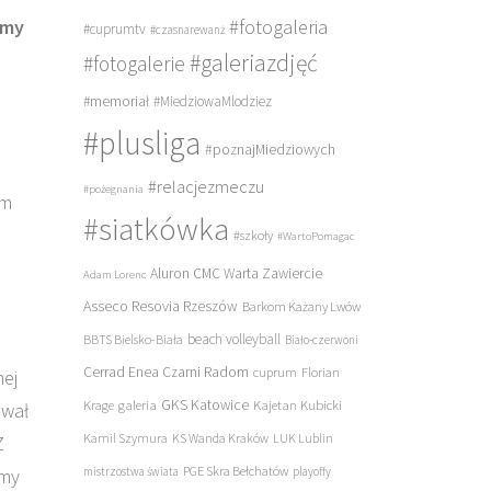
#fotogaleria
śmy
#cuprumtv
#czasnarewanż
#galeriazdjęć
#fotogalerie
#memoriał
#MiedziowaMlodziez
#plusliga
#poznajMiedziowych
#relacjezmeczu
#pożegnania
em
#siatkówka
#szkoły
#WartoPomagac
Aluron CMC Warta Zawiercie
Adam Lorenc
Asseco Resovia Rzeszów
Barkom Każany Lwów
beach volleyball
BBTS Bielsko-Biała
Biało-czerwoni
Cerrad Enea Czarni Radom
cuprum
Florian
nej
galeria
GKS Katowice
Kajetan Kubicki
Krage
ował
Kamil Szymura
KS Wanda Kraków
LUK Lublin
Z
PGE Skra Bełchatów
mistrzostwa świata
playoffy
śmy