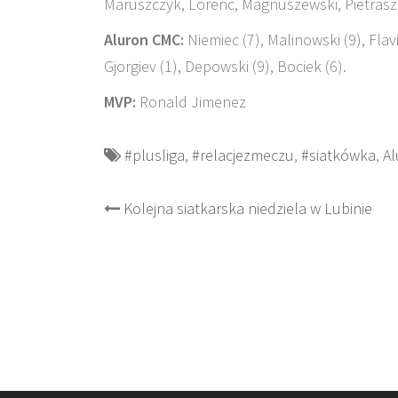
Maruszczyk, Lorenc, Magnuszewski, Pietraszk
Aluron CMC:
Niemiec (7), Malinowski (9), Flav
Gjorgiev (1), Depowski (9), Bociek (6).
MVP:
Ronald Jimenez
#plusliga
,
#relacjezmeczu
,
#siatkówka
,
Al
Post
Kolejna siatkarska niedziela w Lubinie
navigation