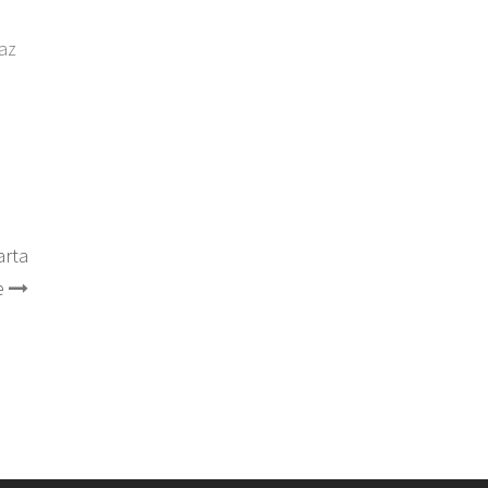
raz
arta
e