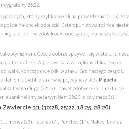
i wygraliśmy 25:22.
przyjezdnych, którzy szybko wyszli na prowadzenie (11:5). Str
cz goście nie chcieli odpuścić. Czteropunktowa różnica nieste
nicy, ale i oni nie zdołali odwrócić sytuacji na naszą korzyść
wał optymizmem. Goście dobrze spisywali się w ataku, a nasz
ę już tak dobrze. W połowie seta zaczęliśmy zbliżać się do
do walki, kończąc dwie piłki w ataku. Gra naszego zespołu
sa dał remis 14:14, a za chwilę pojedynczy blok
Miguela
ka trwała długo (22:22) i nawet zdobycie 25. punktu nie
cznie zamknęliśmy seta wynikiem 28:26, a cały mecz 3:1.
wiercie 3:1 (30:28, 25:22, 18:25, 28:26)
7), Jimenez (23), Tavares (7), Penchev (17), Makoś (L) oraz