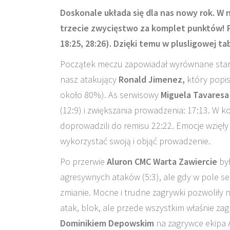
Doskonale układa się dla nas nowy rok. W n
trzecie zwycięstwo za komplet punktów! Po
18:25, 28:26). Dzięki temu w plusligowej ta
Początek meczu zapowiadał wyrównane starcie
nasz atakujący
Ronald Jimenez,
który popis
około 80%). As serwisowy
Miguela Tavaresa
(12:9) i zwiększania prowadzenia: 17:13. W k
doprowadzili do remisu 22:22. Emocje wzięły 
wykorzystać swoją i objąć prowadzenie.
Po przerwie
Aluron CMC Warta Zawiercie
był
agresywnych ataków (5:3), ale gdy w pole s
zmianie. Mocne i trudne zagrywki pozwoliły 
atak, blok, ale przede wszystkim właśnie za
Dominikiem Depowskim
na zagrywce ekipa A