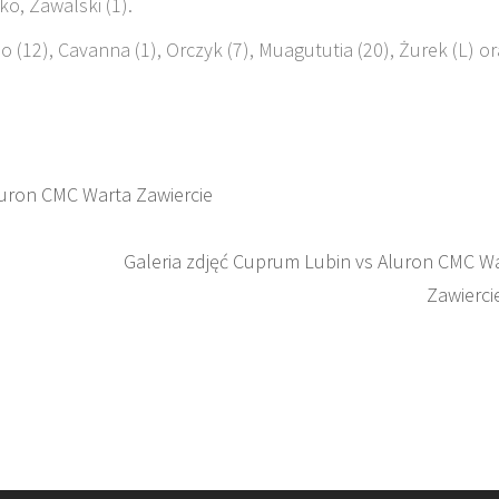
o, Zawalski (1).
io (12), Cavanna (1), Orczyk (7), Muagututia (20), Żurek (L) o
uron CMC Warta Zawiercie
Galeria zdjęć Cuprum Lubin vs Aluron CMC W
Zawierci