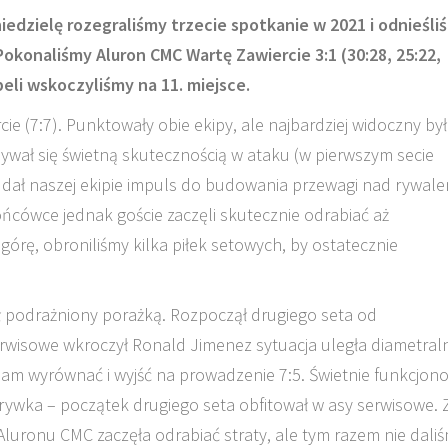
iedzielę rozegraliśmy trzecie spotkanie w 2021 i odnieśli
konaliśmy Aluron CMC Wartę Zawiercie 3:1 (30:28, 25:22,
beli wskoczyliśmy na 11. miejsce.
 (7:7). Punktowały obie ekipy, ale najbardziej widoczny był
ywał się świetną skutecznością w ataku (w pierwszym secie
dał naszej ekipie impuls do budowania przewagi nad rywal
ońcówce jednak goście zaczęli skutecznie odrabiać aż
górę, obroniliśmy kilka piłek setowych, by ostatecznie
 podrażniony porażką. Rozpoczął drugiego seta od
erwisowe wkroczył Ronald Jimenez sytuacja uległa diametral
nam wyrównać i wyjść na prowadzenie 7:5. Świetnie funkcjon
grywka – początek drugiego seta obfitował w asy serwisowe. 
luronu CMC zaczęła odrabiać straty, ale tym razem nie dali