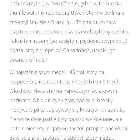
nich zdarzył się w ćwierćfinale, gdzie w tie-breaku
triumfowaliśmy nad kadrą USA. Potem w półfinale
zmierzyliśmy się z Brazylią… To z tą drużyną w
ostatnich mistrzostwach świata walczyliśmy o złoto.
Także tym razem (po zaciętym pięciosetowym boju)
okazaliśmy się lepsi od Canarinhos, uzyskując
awans do finału!
W najważniejszym meczu MŚ trafiliśmy na
rozpędzoną reprezentację młodych i ambitnych
Włochów. Mecz stał na najwyższym światowym
poziomie. Obie drużyny grały zacięcie, broniły
niebywałe piłki, popisywały się kreatywnością i siłą.
Pierwsze dwie partie były bardzo wyrównane, ale
potem niestety inicjatywę zaczęli przejmować Włosi.
Bawili się grą i zasłużenie zdobyli złoty medal.