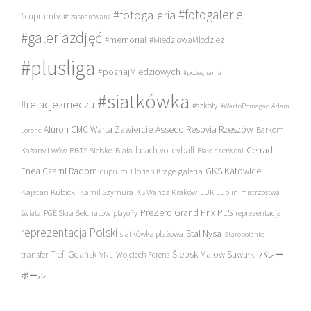
#fotogalerie
#fotogaleria
#cuprumtv
#czasnarewanż
#galeriazdjęć
#memoriał
#MiedziowaMlodziez
#plusliga
#poznajMiedziowych
#pożegnania
#siatkówka
#relacjezmeczu
#szkoły
#WartoPomagac
Adam
Asseco Resovia Rzeszów
Aluron CMC Warta Zawiercie
Barkom
Lorenc
beach volleyball
Cerrad
Każany Lwów
BBTS Bielsko-Biała
Biało-czerwoni
Enea Czarni Radom
galeria
GKS Katowice
cuprum
Florian Krage
Kajetan Kubicki
Kamil Szymura
KS Wanda Kraków
LUK Lublin
mistrzostwa
PreZero Grand Prix PLS
PGE Skra Bełchatów
świata
playoffy
reprezentacja
reprezentacja Polski
Stal Nysa
siatkówka plażowa
Staropolanka
transfer
Trefl Gdańsk
Ślepsk Malow Suwałki
VNL
Wojciech Ferens
バレー
ボール