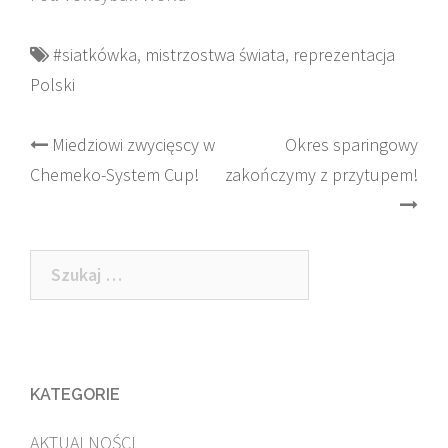
#siatkówka
,
mistrzostwa świata
,
reprezentacja
Polski
Post
Miedziowi zwycięscy w
Okres sparingowy
Chemeko-System Cup!
zakończymy z przytupem!
navigation
Szukaj:
KATEGORIE
AKTUALNOŚCI