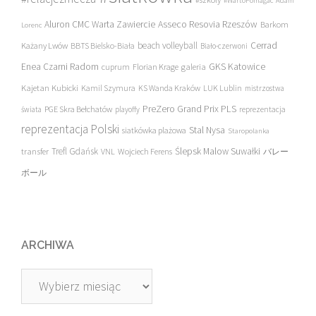
#WartoPomagac
Adam
Asseco Resovia Rzeszów
Aluron CMC Warta Zawiercie
Barkom
Lorenc
beach volleyball
Cerrad
Każany Lwów
BBTS Bielsko-Biała
Biało-czerwoni
Enea Czarni Radom
galeria
GKS Katowice
cuprum
Florian Krage
Kajetan Kubicki
Kamil Szymura
KS Wanda Kraków
LUK Lublin
mistrzostwa
PreZero Grand Prix PLS
PGE Skra Bełchatów
świata
playoffy
reprezentacja
reprezentacja Polski
Stal Nysa
siatkówka plażowa
Staropolanka
transfer
Trefl Gdańsk
Ślepsk Malow Suwałki
VNL
Wojciech Ferens
バレー
ボール
ARCHIWA
Archiwa