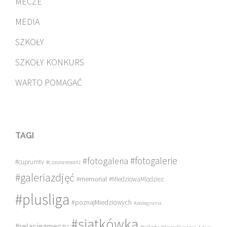
MECZE
MEDIA
SZKOŁY
SZKOŁY KONKURS
WARTO POMAGAĆ
TAGI
#fotogalerie
#fotogaleria
#cuprumtv
#czasnarewanż
#galeriazdjęć
#memoriał
#MiedziowaMlodziez
#plusliga
#poznajMiedziowych
#pożegnania
#siatkówka
#relacjezmeczu
#szkoły