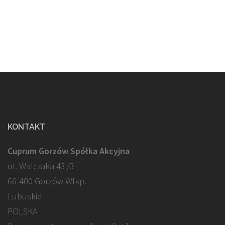
KONTAKT
Cuprum Gorzów Spółka Akcyjna
ul. Walczaka 43j/3
66-400 Gorzów Wlkp.
Lubuskie
POLSKA