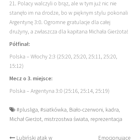
21. Polacy walczyli o brąz, ale w tym już nic nie
stanęło im na drodze, bo w pięknym stylu pokonali
Argentynę 3:0. Ogromne gratulacje dla całej
drużyny, a zwłaszcza dla kapitana Michała Gierżota!
Półfinał:
Polska – Włochy 2:3 (25:20, 25:20, 25:11, 25:20,
15:12)
Mecz o 3. miejsce:
Polska – Argentyna 3:0 (25:16, 25:14, 25:19)
#plusliga
,
#siatkówka
,
Biało-czerwoni
,
kadra
,
Michał Gierżot
,
mistrzostwa świata
,
reprezentacja
Post
Lubiński atak w
Emocjonujące