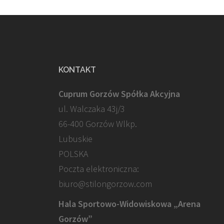
KONTAKT
Cuprum Gorzów Spółka Akcyjna
ul. Walczaka 43j/3
66-400 Gorzów Wlkp.
Lubuskie
POLSKA
Poczta elektroniczna:
biuro@stilongorzow.com
Hala Sportowo-Widowiskowa „Arena
Gorzów”