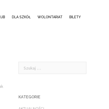
LUB
DLA SZKÓŁ
WOLONTARIAT
BILETY
Szukaj:
ak
KATEGORIE
AKTUALNOŚCI