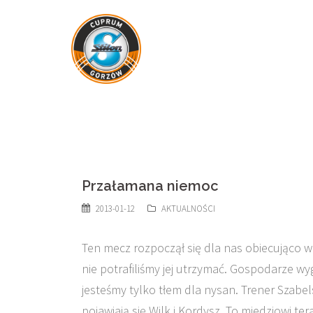
Skip
to
content
Przałamana niemoc
2013-01-12
AKTUALNOŚCI
Ten mecz rozpoczął się dla nas obiecująco w
nie potrafiliśmy jej utrzymać. Gospodarze wy
jesteśmy tylko tłem dla nysan. Trener Szabe
pojawiają się Wilk i Kordysz, To miedziowi te