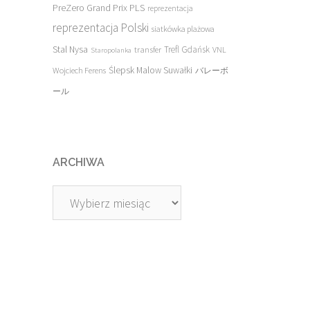
PreZero Grand Prix PLS
reprezentacja
reprezentacja Polski
siatkówka plażowa
Stal Nysa
transfer
Trefl Gdańsk
VNL
Staropolanka
Ślepsk Malow Suwałki
Wojciech Ferens
バレーボ
ール
ARCHIWA
Archiwa