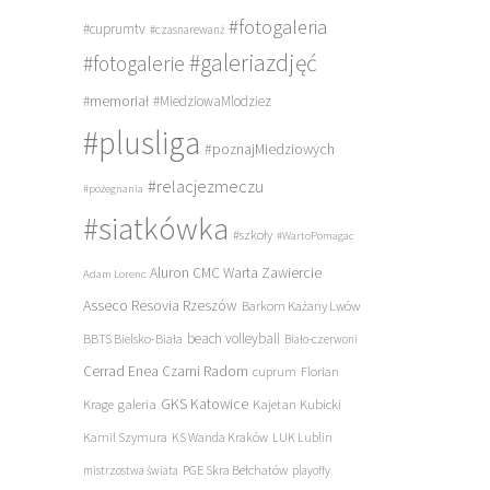
#fotogaleria
#cuprumtv
#czasnarewanż
#galeriazdjęć
#fotogalerie
#memoriał
#MiedziowaMlodziez
#plusliga
#poznajMiedziowych
#relacjezmeczu
#pożegnania
#siatkówka
#szkoły
#WartoPomagac
Aluron CMC Warta Zawiercie
Adam Lorenc
Asseco Resovia Rzeszów
Barkom Każany Lwów
beach volleyball
BBTS Bielsko-Biała
Biało-czerwoni
Cerrad Enea Czarni Radom
cuprum
Florian
galeria
GKS Katowice
Kajetan Kubicki
Krage
Kamil Szymura
KS Wanda Kraków
LUK Lublin
PGE Skra Bełchatów
mistrzostwa świata
playoffy