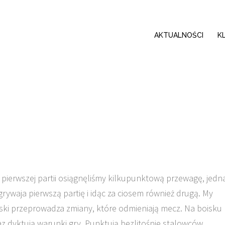
AKTUALNOŚCI
K
 pierwszej partii osiągnęliśmy kilkupunktową przewagę, jedn
grywaja pierwszą partię i idąc za ciosem również drugą. My
lski przeprowadza zmiany, które odmieniają mecz. Na boisku
raz dyktują warunki gry. Punktują bezlitośnie stalowców.