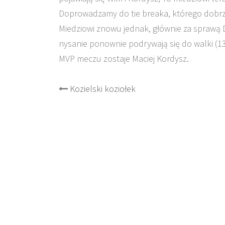
Doprowadzamy do tie breaka, którego dobrze 
Miedziowi znowu jednak, głównie za sprawą D
nysanie ponownie podrywają się do walki (13
MVP meczu zostaje Maciej Kordysz.
Post
Kozielski koziołek
navigation