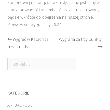
komórkowej na hali jest tak nikły, że nie jesteśmy w
stanie prowadzić transmisji. Mecz jest rejestrowany i
będzie wkrótce do obejrzenia na naszej stronie.
Pierwszy set wygraliśmy 26:24
Post
Wygrać w Kętach za
Wygrana za trzy punkty.
trzy punkty.
navigation
Szukaj:
KATEGORIE
AKTUALNOŚCI