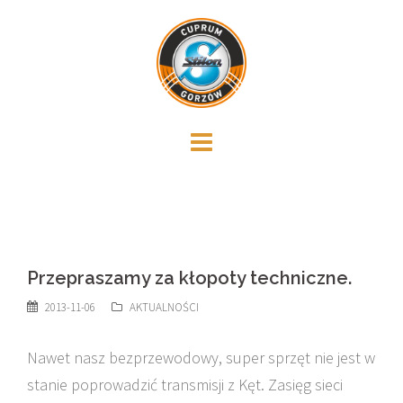
Skip
to
content
Przepraszamy za kłopoty techniczne.
2013-11-06
AKTUALNOŚCI
Nawet nasz bezprzewodowy, super sprzęt nie jest w
stanie poprowadzić transmisji z Kęt. Zasięg sieci