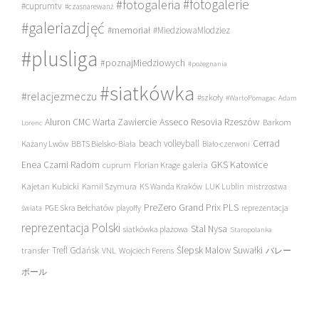
#fotogalerie
#fotogaleria
#cuprumtv
#czasnarewanż
#galeriazdjęć
#memoriał
#MiedziowaMlodziez
#plusliga
#poznajMiedziowych
#pożegnania
#siatkówka
#relacjezmeczu
#szkoły
#WartoPomagac
Adam
Asseco Resovia Rzeszów
Aluron CMC Warta Zawiercie
Barkom
Lorenc
beach volleyball
Cerrad
Każany Lwów
BBTS Bielsko-Biała
Biało-czerwoni
Enea Czarni Radom
galeria
GKS Katowice
cuprum
Florian Krage
Kajetan Kubicki
Kamil Szymura
KS Wanda Kraków
LUK Lublin
mistrzostwa
PreZero Grand Prix PLS
PGE Skra Bełchatów
świata
playoffy
reprezentacja
reprezentacja Polski
Stal Nysa
siatkówka plażowa
Staropolanka
transfer
Trefl Gdańsk
Ślepsk Malow Suwałki
VNL
Wojciech Ferens
バレー
ボール