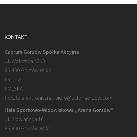
KONTAKT
Cuprum Gorzów Spółka Akcyjna
ul. Walczaka 43j/3
66-400 Gorzów Wlkp.
Lubuskie
POLSKA
Poczta elektroniczna: biuro@stilongorzow.com
Hala Sportowo-Widowiskowa „Arena Gorzów”
ul. Słowiańska 16
66-400 Gorzów Wlkp.