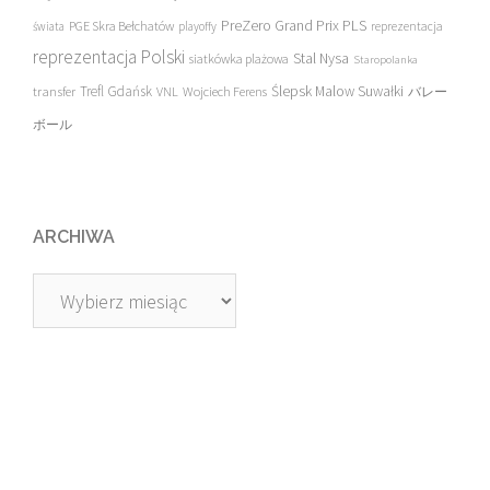
PreZero Grand Prix PLS
PGE Skra Bełchatów
świata
playoffy
reprezentacja
reprezentacja Polski
Stal Nysa
siatkówka plażowa
Staropolanka
transfer
Trefl Gdańsk
Ślepsk Malow Suwałki
VNL
Wojciech Ferens
バレー
ボール
ARCHIWA
Archiwa