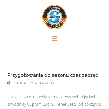
Skip
to
content
Przygotowania do sezonu czas zacząć
2014-08-06
AKTUALNOŚCI
Już za kilka dni stawią się na pierwszych zajęciach
zawodnicy Cuprum Lubin. Trener Cretu od początku