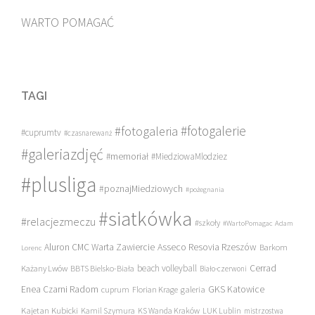
WARTO POMAGAĆ
TAGI
#fotogalerie
#fotogaleria
#cuprumtv
#czasnarewanż
#galeriazdjęć
#memoriał
#MiedziowaMlodziez
#plusliga
#poznajMiedziowych
#pożegnania
#siatkówka
#relacjezmeczu
#szkoły
#WartoPomagac
Adam
Asseco Resovia Rzeszów
Aluron CMC Warta Zawiercie
Barkom
Lorenc
beach volleyball
Cerrad
Każany Lwów
BBTS Bielsko-Biała
Biało-czerwoni
Enea Czarni Radom
galeria
GKS Katowice
cuprum
Florian Krage
Kajetan Kubicki
Kamil Szymura
KS Wanda Kraków
LUK Lublin
mistrzostwa