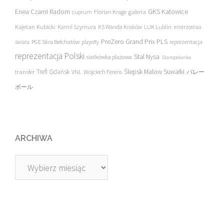
Enea Czarni Radom
galeria
GKS Katowice
cuprum
Florian Krage
Kajetan Kubicki
Kamil Szymura
KS Wanda Kraków
LUK Lublin
mistrzostwa
PreZero Grand Prix PLS
PGE Skra Bełchatów
świata
playoffy
reprezentacja
reprezentacja Polski
Stal Nysa
siatkówka plażowa
Staropolanka
transfer
Trefl Gdańsk
Ślepsk Malow Suwałki
VNL
Wojciech Ferens
バレー
ボール
ARCHIWA
Archiwa