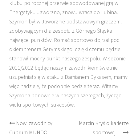
klubu po rocznej przerwie spowodowanej grą w
Energetyku Jaworzno, znowu wraca do Lubina.
Szymon był w Jaworznie podstawowym graczem,
zdobywającym dla zespołu z Górnego Śląska
najwięcej punktów. Romać sportowo dojrzał pod
okiem trenera Gerymskiego, dzięki czemu będzie
stanowił mocny punkt naszego zespołu. W sezonie
2011/2012 będąc naszym zawodnikiem świetnie
uzupełniał się w ataku z Damianem Dykasem, mamy
więc nadzieję, że podobnie będzie teraz. Witamy
Szymona ponownie w naszych szeregach, życząc
wielu sportowych sukcesów.
Post
Nowi zawodnicy
Marcin Kryś o karierze
Cuprum MUNDO
sportowej …
navigation