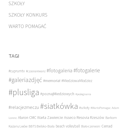
SZKOŁY
SZKOŁY KONKURS
WARTO POMAGAĆ
TAGI
#fotogalerie
#fotogaleria
#cuprumtv
#czasnarewanż
#galeriazdjęć
#memoriał
#MiedziowaMlodziez
#plusliga
#poznajMiedziowych
#pożegnania
#siatkówka
#relacjezmeczu
#szkoły
#WartoPomagac
Adam
Asseco Resovia Rzeszów
Aluron CMC Warta Zawiercie
Barkom
Lorenc
beach volleyball
Cerrad
Każany Lwów
BBTS Bielsko-Biała
Biało-czerwoni