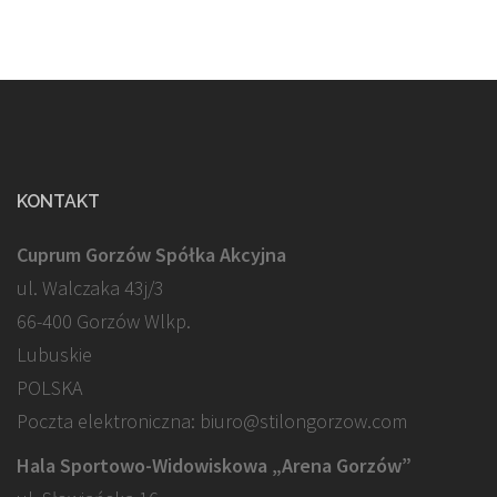
KONTAKT
Cuprum Gorzów Spółka Akcyjna
ul. Walczaka 43j/3
66-400 Gorzów Wlkp.
Lubuskie
POLSKA
Poczta elektroniczna: biuro@stilongorzow.com
Hala Sportowo-Widowiskowa „Arena Gorzów”