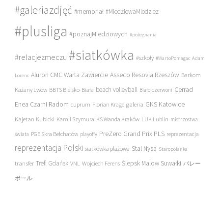
#galeriazdjęć
#memoriał
#MiedziowaMlodziez
#plusliga
#poznajMiedziowych
#pożegnania
#siatkówka
#relacjezmeczu
#szkoły
#WartoPomagac
Adam
Asseco Resovia Rzeszów
Aluron CMC Warta Zawiercie
Barkom
Lorenc
beach volleyball
Cerrad
Każany Lwów
BBTS Bielsko-Biała
Biało-czerwoni
Enea Czarni Radom
galeria
GKS Katowice
cuprum
Florian Krage
Kajetan Kubicki
Kamil Szymura
KS Wanda Kraków
LUK Lublin
mistrzostwa
PreZero Grand Prix PLS
PGE Skra Bełchatów
świata
playoffy
reprezentacja
reprezentacja Polski
Stal Nysa
siatkówka plażowa
Staropolanka
transfer
Trefl Gdańsk
Ślepsk Malow Suwałki
VNL
Wojciech Ferens
バレー
ボール