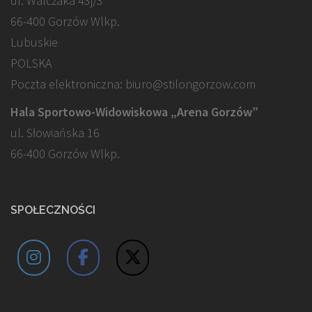
ul. Walczaka 43j/3
66-400 Gorzów Wlkp.
Lubuskie
POLSKA
Poczta elektroniczna: biuro@stilongorzow.com
Hala Sportowo-Widowiskowa „Arena Gorzów”
ul. Słowiańska 16
66-400 Gorzów Wlkp.
SPOŁECZNOŚCI