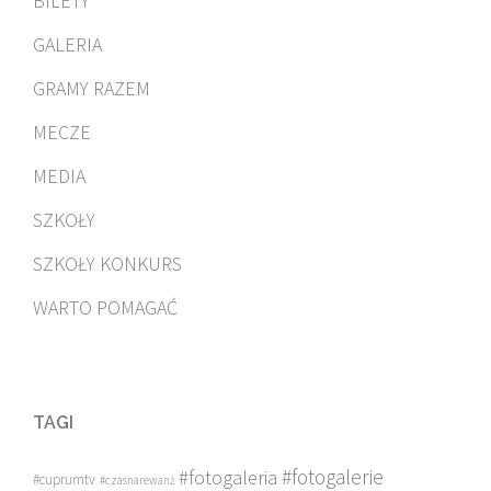
BILETY
GALERIA
GRAMY RAZEM
MECZE
MEDIA
SZKOŁY
SZKOŁY KONKURS
WARTO POMAGAĆ
TAGI
#fotogalerie
#fotogaleria
#cuprumtv
#czasnarewanż