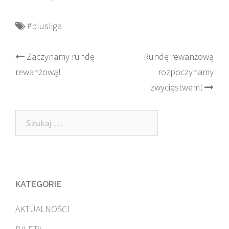
#plusliga
Post
Zaczynamy rundę
Rundę rewanżową
rewanżową!
rozpoczynamy
navigation
zwycięstwem!
Szukaj:
KATEGORIE
AKTUALNOŚCI