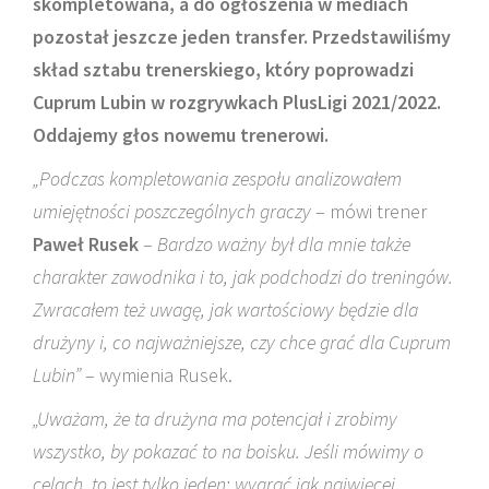
skompletowana, a do ogłoszenia w mediach
pozostał jeszcze jeden transfer. Przedstawiliśmy
skład sztabu trenerskiego, który poprowadzi
Cuprum Lubin w rozgrywkach PlusLigi 2021/2022.
Oddajemy głos nowemu trenerowi.
„Podczas kompletowania zespołu analizowałem
umiejętności poszczególnych graczy
– mówi trener
Paweł Rusek
–
Bardzo ważny był dla mnie także
charakter zawodnika i to, jak podchodzi do treningów.
Zwracałem też uwagę, jak wartościowy będzie dla
drużyny i, co najważniejsze, czy chce grać dla Cuprum
Lubin”
– wymienia Rusek.
„Uważam, że ta drużyna ma potencjał i zrobimy
wszystko, by pokazać to na boisku. Jeśli mówimy o
celach, to jest tylko jeden: wygrać jak najwięcej