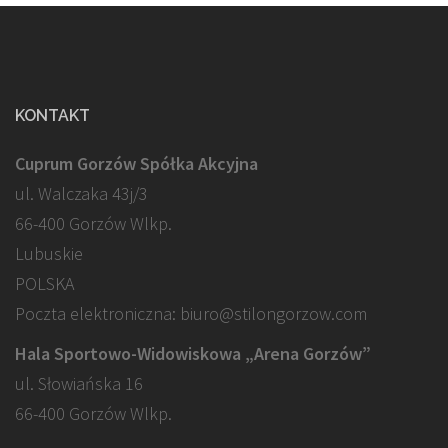
KONTAKT
Cuprum Gorzów Spółka Akcyjna
ul. Walczaka 43j/3
66-400 Gorzów Wlkp.
Lubuskie
POLSKA
Poczta elektroniczna: biuro@stilongorzow.com
Hala Sportowo-Widowiskowa „Arena Gorzów”
ul. Słowiańska 16
66-400 Gorzów Wlkp.