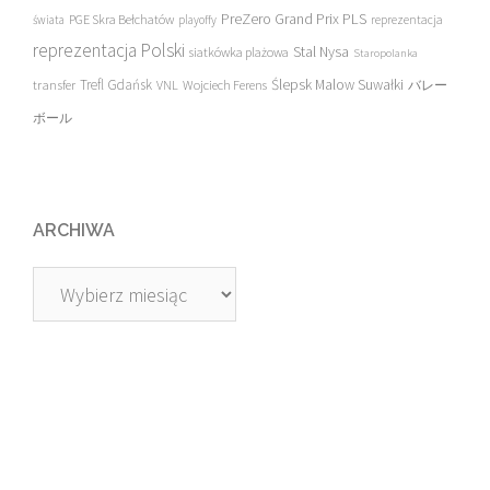
PreZero Grand Prix PLS
PGE Skra Bełchatów
świata
playoffy
reprezentacja
reprezentacja Polski
Stal Nysa
siatkówka plażowa
Staropolanka
transfer
Trefl Gdańsk
Ślepsk Malow Suwałki
VNL
Wojciech Ferens
バレー
ボール
ARCHIWA
Archiwa