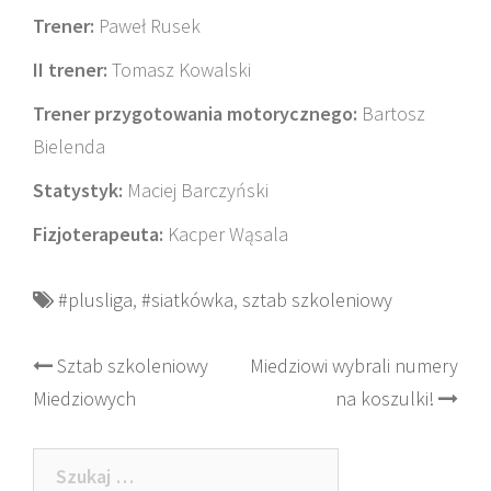
Trener:
Paweł Rusek
II trener:
Tomasz Kowalski
Trener przygotowania motorycznego:
Bartosz
Bielenda
Statystyk:
Maciej Barczyński
Fizjoterapeuta:
Kacper Wąsala
#plusliga
,
#siatkówka
,
sztab szkoleniowy
Post
Sztab szkoleniowy
Miedziowi wybrali numery
Miedziowych
na koszulki!
navigation
Szukaj: