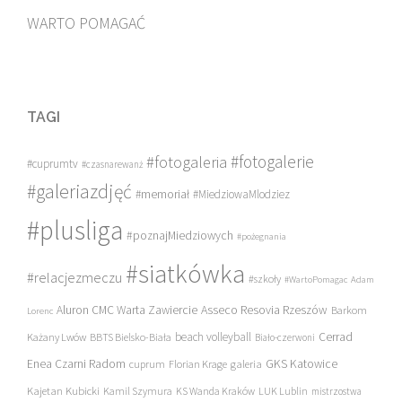
WARTO POMAGAĆ
TAGI
#fotogalerie
#fotogaleria
#cuprumtv
#czasnarewanż
#galeriazdjęć
#memoriał
#MiedziowaMlodziez
#plusliga
#poznajMiedziowych
#pożegnania
#siatkówka
#relacjezmeczu
#szkoły
#WartoPomagac
Adam
Asseco Resovia Rzeszów
Aluron CMC Warta Zawiercie
Barkom
Lorenc
beach volleyball
Cerrad
Każany Lwów
BBTS Bielsko-Biała
Biało-czerwoni
Enea Czarni Radom
galeria
GKS Katowice
cuprum
Florian Krage
Kajetan Kubicki
Kamil Szymura
KS Wanda Kraków
LUK Lublin
mistrzostwa