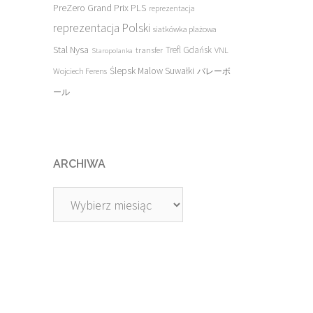
PreZero Grand Prix PLS
reprezentacja
reprezentacja Polski
siatkówka plażowa
Stal Nysa
transfer
Trefl Gdańsk
VNL
Staropolanka
Ślepsk Malow Suwałki
Wojciech Ferens
バレーボ
ール
ARCHIWA
Archiwa