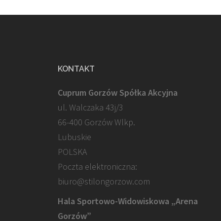
KONTAKT
Cuprum Gorzów Spółka Akcyjna
ul. Walczaka 43j/3
66-400 Gorzów Wlkp.
Lubuskie
POLSKA
Poczta elektroniczna:
biuro@stilongorzow.com
Hala Sportowo-Widowiskowa „Arena
Gorzów”