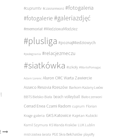
#fotogaleria
#cuprumtv
#czasnarewanż
#galeriazdjęć
#fotogalerie
#memoriał
#MiedziowaMlodziez
#plusliga
#poznajMiedziowych
#relacjezmeczu
#pożegnania
#siatkówka
#szkoły
#WartoPomagac
Aluron CMC Warta Zawiercie
Adam Lorenc
Asseco Resovia Rzeszów
Barkom Każany Lwów
!
beach volleyball
BBTS Bielsko-Biała
Biało-czerwoni
Cerrad Enea Czarni Radom
cuprum
Florian
galeria
GKS Katowice
Kajetan Kubicki
Krage
Kamil Szymura
KS Wanda Kraków
LUK Lublin
!
PGE Skra Bełchatów
mistrzostwa świata
playoffy