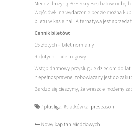
Mecz z drużyną PGE Skry Bełchatów odbędzie s
Wejściówki na wydarzenie będzie można kupi
biletu w kasie hali. Alternatywą jest sprzed
Cennik biletów:
15 złotych – bilet normalny
9 złotych – bilet ulgowy
Wstęp darmowy przysługuje dzieciom do lat
niepełnosprawnej zobowiązany jest do zakup
Bardzo się cieszymy, że wreszcie możemy za
#plusliga
,
#siatkówka
,
preseason
Post
Nowy kapitan Miedziowych