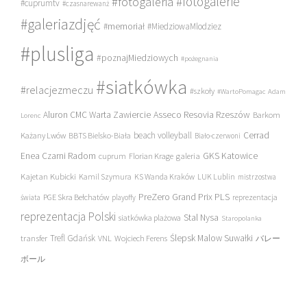
#fotogalerie
#fotogaleria
#cuprumtv
#czasnarewanż
#galeriazdjęć
#memoriał
#MiedziowaMlodziez
#plusliga
#poznajMiedziowych
#pożegnania
#siatkówka
#relacjezmeczu
#szkoły
#WartoPomagac
Adam
Asseco Resovia Rzeszów
Aluron CMC Warta Zawiercie
Barkom
Lorenc
beach volleyball
Cerrad
Każany Lwów
BBTS Bielsko-Biała
Biało-czerwoni
Enea Czarni Radom
galeria
GKS Katowice
cuprum
Florian Krage
Kajetan Kubicki
Kamil Szymura
KS Wanda Kraków
LUK Lublin
mistrzostwa
PreZero Grand Prix PLS
PGE Skra Bełchatów
świata
playoffy
reprezentacja
reprezentacja Polski
Stal Nysa
siatkówka plażowa
Staropolanka
transfer
Trefl Gdańsk
Ślepsk Malow Suwałki
VNL
Wojciech Ferens
バレー
ボール