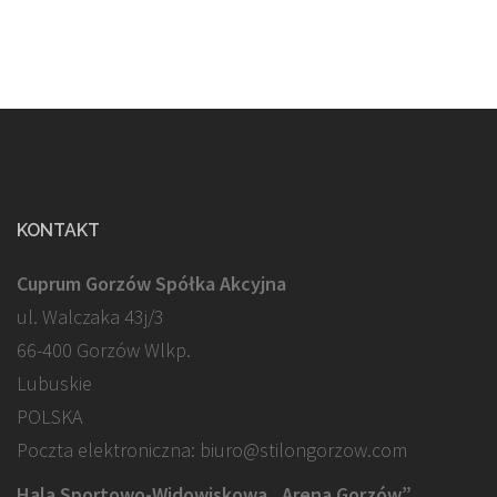
KONTAKT
Cuprum Gorzów Spółka Akcyjna
ul. Walczaka 43j/3
66-400 Gorzów Wlkp.
Lubuskie
POLSKA
Poczta elektroniczna: biuro@stilongorzow.com
Hala Sportowo-Widowiskowa „Arena Gorzów”