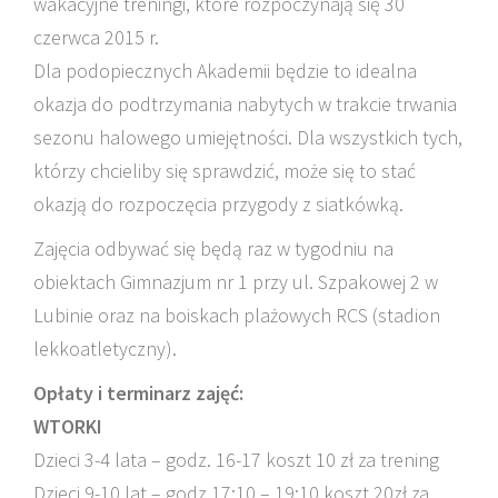
wakacyjne treningi, które rozpoczynają się 30
czerwca 2015 r.
Dla podopiecznych Akademii będzie to idealna
okazja do podtrzymania nabytych w trakcie trwania
sezonu halowego umiejętności. Dla wszystkich tych,
którzy chcieliby się sprawdzić, może się to stać
okazją do rozpoczęcia przygody z siatkówką.
Zajęcia odbywać się będą raz w tygodniu na
obiektach Gimnazjum nr 1 przy ul. Szpakowej 2 w
Lubinie oraz na boiskach plażowych RCS (stadion
lekkoatletyczny).
Opłaty i terminarz zajęć:
WTORKI
Dzieci 3-4 lata – godz. 16-17 koszt 10 zł za trening
Dzieci 9-10 lat – godz 17:10 – 19:10 koszt 20zł za