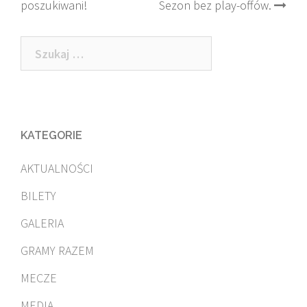
poszukiwani!
Sezon bez play-offów.
navigation
Szukaj:
KATEGORIE
AKTUALNOŚCI
BILETY
GALERIA
GRAMY RAZEM
MECZE
MEDIA