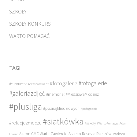
SZKOŁY
SZKOŁY KONKURS
WARTO POMAGAĆ
TAGI
#fotogalerie
#fotogaleria
#cuprumtv
#czasnarewanż
#galeriazdjęć
#memoriał
#MiedziowaMlodziez
#plusliga
#poznajMiedziowych
#pożegnania
#siatkówka
#relacjezmeczu
#szkoły
#WartoPomagac
Adam
Asseco Resovia Rzeszów
Aluron CMC Warta Zawiercie
Barkom
Lorenc