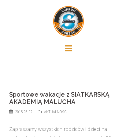
Skip
to
content
Sportowe wakacje z SIATKARSKĄ
AKADEMIĄ MALUCHA
2015-06-02
AKTUALNOŚCI
Zapraszamy wszystkich rodziców i dzieci na