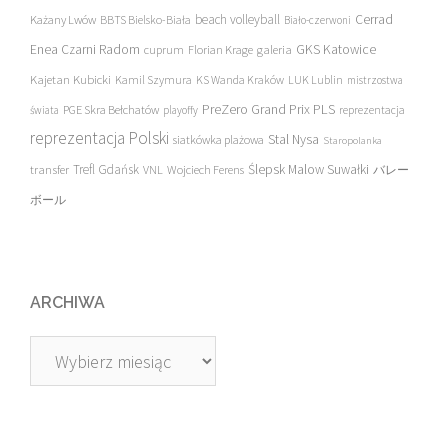
beach volleyball
Cerrad
Każany Lwów
BBTS Bielsko-Biała
Biało-czerwoni
Enea Czarni Radom
galeria
GKS Katowice
cuprum
Florian Krage
Kajetan Kubicki
Kamil Szymura
KS Wanda Kraków
LUK Lublin
mistrzostwa
PreZero Grand Prix PLS
PGE Skra Bełchatów
świata
playoffy
reprezentacja
reprezentacja Polski
Stal Nysa
siatkówka plażowa
Staropolanka
transfer
Trefl Gdańsk
Ślepsk Malow Suwałki
VNL
Wojciech Ferens
バレー
ボール
ARCHIWA
Archiwa