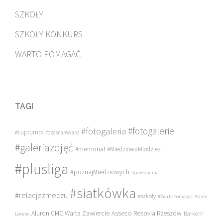
SZKOŁY
SZKOŁY KONKURS
WARTO POMAGAĆ
TAGI
#fotogalerie
#fotogaleria
#cuprumtv
#czasnarewanż
#galeriazdjęć
#memoriał
#MiedziowaMlodziez
#plusliga
#poznajMiedziowych
#pożegnania
#siatkówka
#relacjezmeczu
#szkoły
#WartoPomagac
Adam
Asseco Resovia Rzeszów
Aluron CMC Warta Zawiercie
Barkom
Lorenc