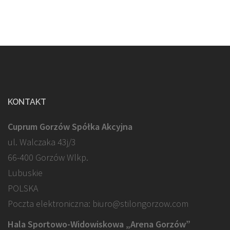
KONTAKT
Cuprum Gorzów Spółka Akcyjna
ul. Walczaka 43j/3
66-400 Gorzów Wlkp.
Lubuskie
POLSKA
Poczta elektroniczna: biuro@stilongorzow.com
Hala Sportowo-Widowiskowa „Arena Gorzów”