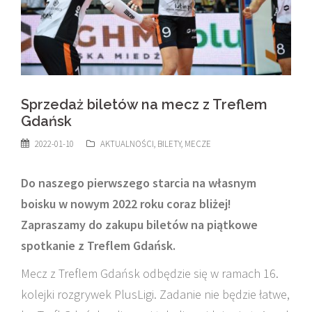
Sprzedaż biletów na mecz z Treflem
Gdańsk
2022-01-10
AKTUALNOŚCI
,
BILETY
,
MECZE
Do naszego pierwszego starcia na własnym
boisku w nowym 2022 roku coraz bliżej!
Zapraszamy do zakupu biletów na piątkowe
spotkanie z Treflem Gdańsk.
Mecz z Treflem Gdańsk odbędzie się w ramach 16.
kolejki rozgrywek PlusLigi. Zadanie nie będzie łatwe,