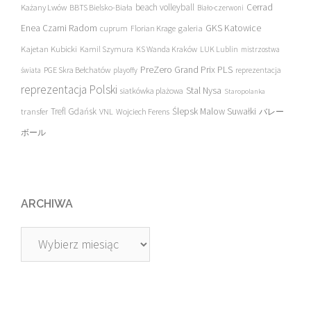
beach volleyball
Cerrad
Każany Lwów
BBTS Bielsko-Biała
Biało-czerwoni
Enea Czarni Radom
galeria
GKS Katowice
cuprum
Florian Krage
Kajetan Kubicki
Kamil Szymura
KS Wanda Kraków
LUK Lublin
mistrzostwa
PreZero Grand Prix PLS
PGE Skra Bełchatów
świata
playoffy
reprezentacja
reprezentacja Polski
Stal Nysa
siatkówka plażowa
Staropolanka
transfer
Trefl Gdańsk
Ślepsk Malow Suwałki
VNL
Wojciech Ferens
バレー
ボール
ARCHIWA
Archiwa