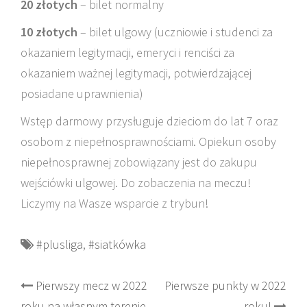
20 złotych
– bilet normalny
10 złotych
– bilet ulgowy (uczniowie i studenci za
okazaniem legitymacji, emeryci i renciści za
okazaniem ważnej legitymacji, potwierdzającej
posiadane uprawnienia)
Wstęp darmowy przysługuje dzieciom do lat 7 oraz
osobom z niepełnosprawnościami. Opiekun osoby
niepełnosprawnej zobowiązany jest do zakupu
wejściówki ulgowej. Do zobaczenia na meczu!
Liczymy na Wasze wsparcie z trybun!
#plusliga
,
#siatkówka
Post
Pierwszy mecz w 2022
Pierwsze punkty w 2022
roku na własnym terenie
roku!