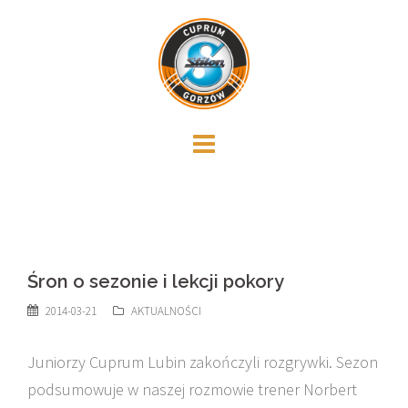
Skip
to
content
Śron o sezonie i lekcji pokory
2014-03-21
AKTUALNOŚCI
Juniorzy Cuprum Lubin zakończyli rozgrywki. Sezon
podsumowuje w naszej rozmowie trener Norbert