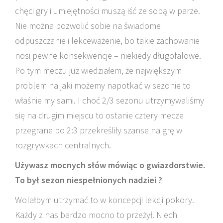
chęci gry i umiejętności muszą iść ze sobą w parze.
Nie można pozwolić sobie na świadome
odpuszczanie i lekceważenie, bo takie zachowanie
nosi pewne konsekwencje – niekiedy długofalowe.
Po tym meczu już wiedziałem, że największym
problem na jaki możemy napotkać w sezonie to
właśnie my sami. I choć 2/3 sezonu utrzymywaliśmy
się na drugim miejscu to ostanie cztery mecze
przegrane po 2:3 przekreśliły szanse na grę w
rozgrywkach centralnych.
Używasz mocnych słów mówiąc o gwiazdorstwie.
To był sezon niespełnionych nadziei ?
Wolałbym utrzymać to w koncepcji lekcji pokory.
Każdy z nas bardzo mocno to przeżył. Niech