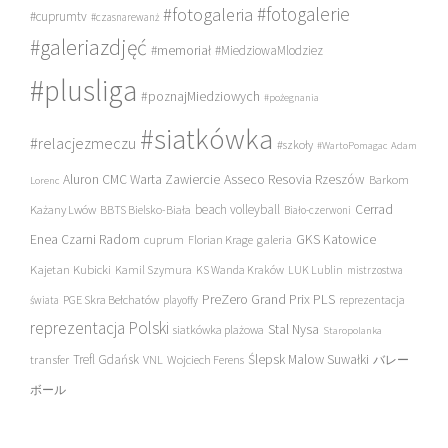
#fotogalerie
#fotogaleria
#cuprumtv
#czasnarewanż
#galeriazdjęć
#memoriał
#MiedziowaMlodziez
#plusliga
#poznajMiedziowych
#pożegnania
#siatkówka
#relacjezmeczu
#szkoły
#WartoPomagac
Adam
Asseco Resovia Rzeszów
Aluron CMC Warta Zawiercie
Barkom
Lorenc
beach volleyball
Cerrad
Każany Lwów
BBTS Bielsko-Biała
Biało-czerwoni
Enea Czarni Radom
galeria
GKS Katowice
cuprum
Florian Krage
Kajetan Kubicki
Kamil Szymura
KS Wanda Kraków
LUK Lublin
mistrzostwa
PreZero Grand Prix PLS
PGE Skra Bełchatów
świata
playoffy
reprezentacja
reprezentacja Polski
Stal Nysa
siatkówka plażowa
Staropolanka
transfer
Trefl Gdańsk
Ślepsk Malow Suwałki
VNL
Wojciech Ferens
バレー
ボール