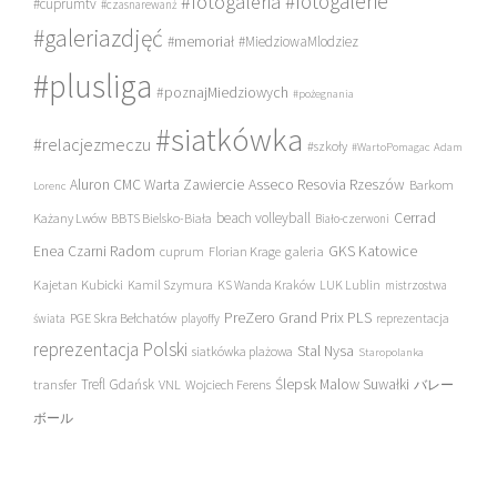
#fotogalerie
#fotogaleria
#cuprumtv
#czasnarewanż
#galeriazdjęć
#memoriał
#MiedziowaMlodziez
#plusliga
#poznajMiedziowych
#pożegnania
#siatkówka
#relacjezmeczu
#szkoły
#WartoPomagac
Adam
Asseco Resovia Rzeszów
Aluron CMC Warta Zawiercie
Barkom
Lorenc
beach volleyball
Cerrad
Każany Lwów
BBTS Bielsko-Biała
Biało-czerwoni
Enea Czarni Radom
galeria
GKS Katowice
cuprum
Florian Krage
Kajetan Kubicki
Kamil Szymura
KS Wanda Kraków
LUK Lublin
mistrzostwa
PreZero Grand Prix PLS
PGE Skra Bełchatów
świata
playoffy
reprezentacja
reprezentacja Polski
Stal Nysa
siatkówka plażowa
Staropolanka
transfer
Trefl Gdańsk
Ślepsk Malow Suwałki
VNL
Wojciech Ferens
バレー
ボール