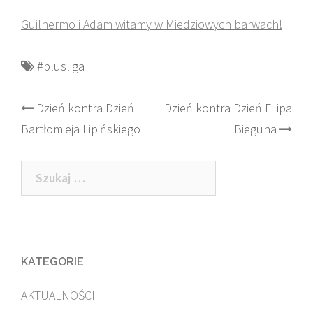
Guilhermo i Adam witamy w Miedziowych barwach!
#plusliga
Post
Dzień kontra Dzień
Dzień kontra Dzień Filipa
Bartłomieja Lipińskiego
Bieguna
navigation
Szukaj:
KATEGORIE
AKTUALNOŚCI