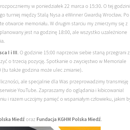
rozpoczniemy w poniedziałek 22 marca o 15:30. O tej godzin
go turniej między Stalą Nysa a eWinner Gwardią Wrocław. Po
te otwarcie memoriału. W drugim starciu my zmierzymy się z
planowany jest na godzinę 18:00, ale wszystko uzależnione
ia.
a I i III
. O godzinie 15:00 naprzeciw siebie staną przegrani z
yć o trzecią pozycję. Spotkanie o zwycięstwo w Memoriale
 (tu także godzina może ulec zmianie).
bliczności, ale specjalnie dla Was przeprowadzimy transmisję
erwisie YouTube. Zapraszamy do oglądania i kibicowania!
u i razem uczcijmy pamięć o wspaniałym człowieku, jakim b
lska Miedź
oraz
Fundacja KGHM Polska Miedź
.