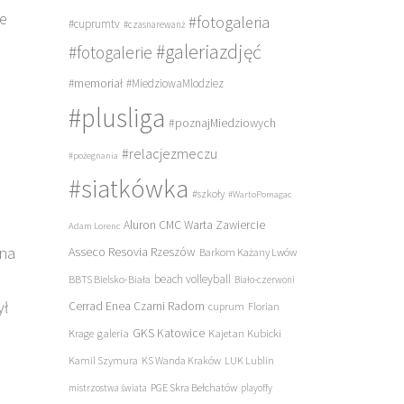
ie
#fotogaleria
#cuprumtv
#czasnarewanż
#galeriazdjęć
#fotogalerie
#memoriał
#MiedziowaMlodziez
#plusliga
#poznajMiedziowych
#relacjezmeczu
#pożegnania
#siatkówka
#szkoły
#WartoPomagac
Aluron CMC Warta Zawiercie
Adam Lorenc
 na
Asseco Resovia Rzeszów
Barkom Każany Lwów
beach volleyball
BBTS Bielsko-Biała
Biało-czerwoni
ył
Cerrad Enea Czarni Radom
cuprum
Florian
galeria
GKS Katowice
Kajetan Kubicki
Krage
Kamil Szymura
KS Wanda Kraków
LUK Lublin
PGE Skra Bełchatów
mistrzostwa świata
playoffy