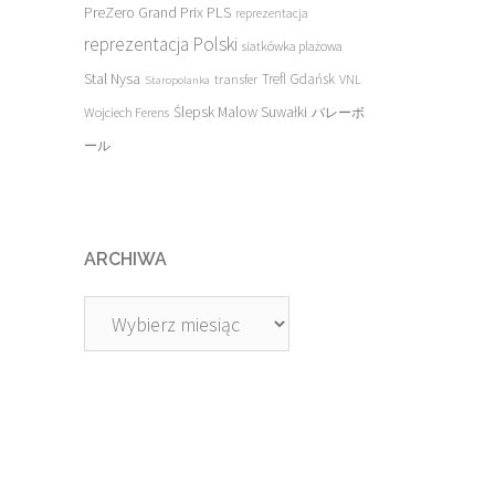
PreZero Grand Prix PLS
reprezentacja
reprezentacja Polski
siatkówka plażowa
Stal Nysa
transfer
Trefl Gdańsk
VNL
Staropolanka
Ślepsk Malow Suwałki
Wojciech Ferens
バレーボ
ール
ARCHIWA
Archiwa