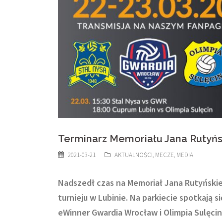
Terminarz Memoriału Jana Rutyń
2021-03-21
AKTUALNOŚCI
,
MECZE
,
MEDIA
Nadszedł czas na Memoriał Jana Rutyńskieg
turnieju w Lubinie. Na parkiecie spotkają s
eWinner Gwardia Wrocław i Olimpia Sulęcin