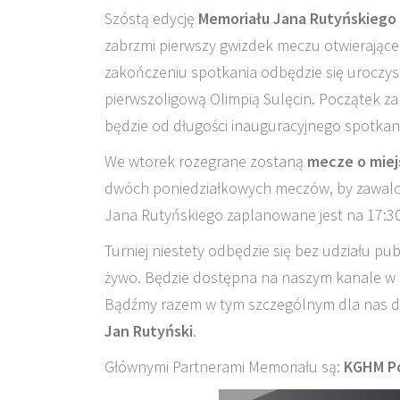
Szóstą edycję
Memoriału Jana Rutyńskiego
zabrzmi pierwszy gwizdek meczu otwierające
zakończeniu spotkania odbędzie się uroczys
pierwszoligową Olimpią Sulęcin. Początek za
będzie od długości inauguracyjnego spotkan
We wtorek rozegrane zostaną
mecze o miejsc
dwóch poniedziałkowych meczów, by zawalcz
Jana Rutyńskiego zaplanowane jest na 17:30
Turniej niestety odbędzie się bez udziału pu
żywo. Będzie dostępna na naszym kanale w s
Bądźmy razem w tym szczególnym dla nas dni
Jan Rutyński
.
Głównymi Partnerami Memoriału są:
KGHM Po