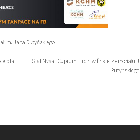
ał im. Jana Rutyńskiego
ce dla
Stal Nysa i Cuprum Lubin w finale Memoriału 
Rutyńskiego