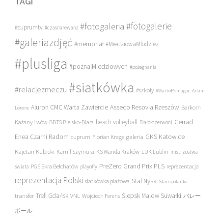
TAGI
#fotogalerie
#fotogaleria
#cuprumtv
#czasnarewanż
#galeriazdjęć
#memoriał
#MiedziowaMlodziez
#plusliga
#poznajMiedziowych
#pożegnania
#siatkówka
#relacjezmeczu
#szkoły
#WartoPomagac
Adam
Asseco Resovia Rzeszów
Aluron CMC Warta Zawiercie
Barkom
Lorenc
beach volleyball
Cerrad
Każany Lwów
BBTS Bielsko-Biała
Biało-czerwoni
Enea Czarni Radom
galeria
GKS Katowice
cuprum
Florian Krage
Kajetan Kubicki
Kamil Szymura
KS Wanda Kraków
LUK Lublin
mistrzostwa
PreZero Grand Prix PLS
PGE Skra Bełchatów
świata
playoffy
reprezentacja
reprezentacja Polski
Stal Nysa
siatkówka plażowa
Staropolanka
transfer
Trefl Gdańsk
Ślepsk Malow Suwałki
VNL
Wojciech Ferens
バレー
ボール