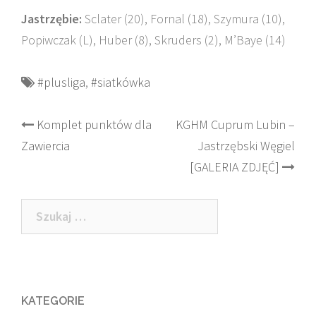
Jastrzębie:
Sclater (20), Fornal (18), Szymura (10),
Popiwczak (L), Huber (8), Skruders (2), M’Baye (14)
#plusliga
,
#siatkówka
Post
Komplet punktów dla
KGHM Cuprum Lubin –
Zawiercia
Jastrzębski Węgiel
navigation
[GALERIA ZDJĘĆ]
Szukaj:
KATEGORIE