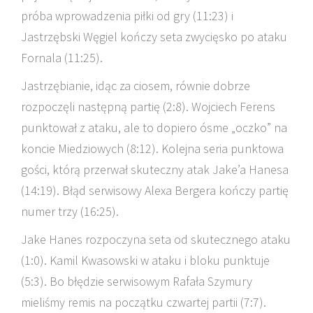
próba wprowadzenia piłki od gry (11:23) i
Jastrzębski Węgiel kończy seta zwycięsko po ataku
Fornala (11:25).
Jastrzębianie, idąc za ciosem, równie dobrze
rozpoczęli następną partię (2:8). Wojciech Ferens
punktował z ataku, ale to dopiero ósme „oczko” na
koncie Miedziowych (8:12). Kolejna seria punktowa
gości, którą przerwał skuteczny atak Jake’a Hanesa
(14:19). Błąd serwisowy Alexa Bergera kończy partię
numer trzy (16:25).
Jake Hanes rozpoczyna seta od skutecznego ataku
(1:0). Kamil Kwasowski w ataku i bloku punktuje
(5:3). Bo błędzie serwisowym Rafała Szymury
mieliśmy remis na początku czwartej partii (7:7).