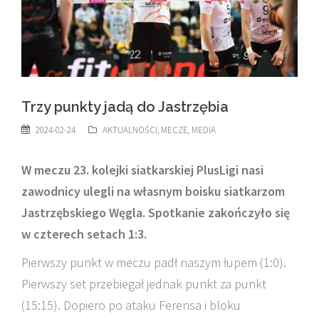
Trzy punkty jadą do Jastrzębia
2024-02-24
AKTUALNOŚCI
,
MECZE
,
MEDIA
W meczu 23. kolejki siatkarskiej PlusLigi nasi
zawodnicy ulegli na własnym boisku siatkarzom
Jastrzębskiego Węgla. Spotkanie zakończyło się
w czterech setach 1:3.
Pierwszy punkt w meczu padł naszym łupem (1:0).
Pierwszy set przebiegał jednak punkt za punkt
(15:15). Dopiero po ataku Ferensa i bloku