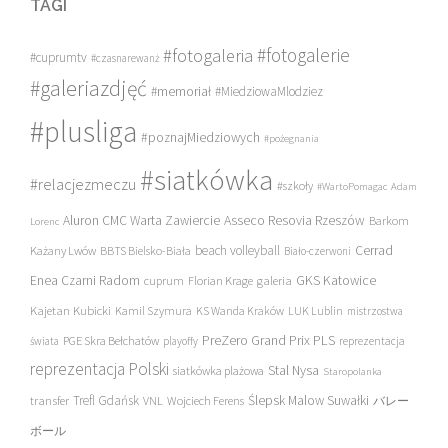
TAGI
#fotogalerie
#fotogaleria
#cuprumtv
#czasnarewanż
#galeriazdjęć
#memoriał
#MiedziowaMlodziez
#plusliga
#poznajMiedziowych
#pożegnania
#siatkówka
#relacjezmeczu
#szkoły
#WartoPomagac
Adam
Asseco Resovia Rzeszów
Aluron CMC Warta Zawiercie
Barkom
Lorenc
beach volleyball
Cerrad
Każany Lwów
BBTS Bielsko-Biała
Biało-czerwoni
Enea Czarni Radom
galeria
GKS Katowice
cuprum
Florian Krage
Kajetan Kubicki
Kamil Szymura
KS Wanda Kraków
LUK Lublin
mistrzostwa
PreZero Grand Prix PLS
PGE Skra Bełchatów
świata
playoffy
reprezentacja
reprezentacja Polski
Stal Nysa
siatkówka plażowa
Staropolanka
transfer
Trefl Gdańsk
Ślepsk Malow Suwałki
VNL
Wojciech Ferens
バレー
ボール