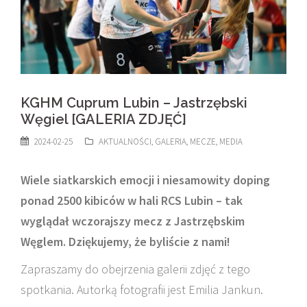
KGHM Cuprum Lubin – Jastrzębski
Węgiel [GALERIA ZDJĘĆ]
2024-02-25
AKTUALNOŚCI
,
GALERIA
,
MECZE
,
MEDIA
Wiele siatkarskich emocji i niesamowity doping
ponad 2500 kibiców w hali RCS Lubin – tak
wyglądał wczorajszy mecz z Jastrzębskim
Węglem. Dziękujemy, że byliście z nami!
Zapraszamy do obejrzenia galerii zdjęć z tego
spotkania. Autorką fotografii jest Emilia Jankun.