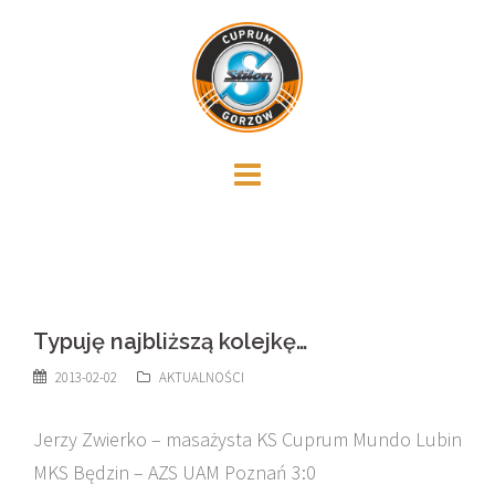
Skip
to
content
Typuję najbliższą kolejkę…
2013-02-02
AKTUALNOŚCI
Jerzy Zwierko – masażysta KS Cuprum Mundo Lubin
MKS Będzin – AZS UAM Poznań 3:0