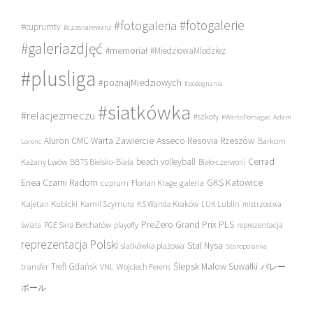
#fotogalerie
#fotogaleria
#cuprumtv
#czasnarewanż
#galeriazdjęć
#memoriał
#MiedziowaMlodziez
#plusliga
#poznajMiedziowych
#pożegnania
#siatkówka
#relacjezmeczu
#szkoły
#WartoPomagac
Adam
Asseco Resovia Rzeszów
Aluron CMC Warta Zawiercie
Barkom
Lorenc
beach volleyball
Cerrad
Każany Lwów
BBTS Bielsko-Biała
Biało-czerwoni
Enea Czarni Radom
galeria
GKS Katowice
cuprum
Florian Krage
Kajetan Kubicki
Kamil Szymura
KS Wanda Kraków
LUK Lublin
mistrzostwa
PreZero Grand Prix PLS
PGE Skra Bełchatów
świata
playoffy
reprezentacja
reprezentacja Polski
Stal Nysa
siatkówka plażowa
Staropolanka
transfer
Trefl Gdańsk
Ślepsk Malow Suwałki
VNL
Wojciech Ferens
バレー
ボール