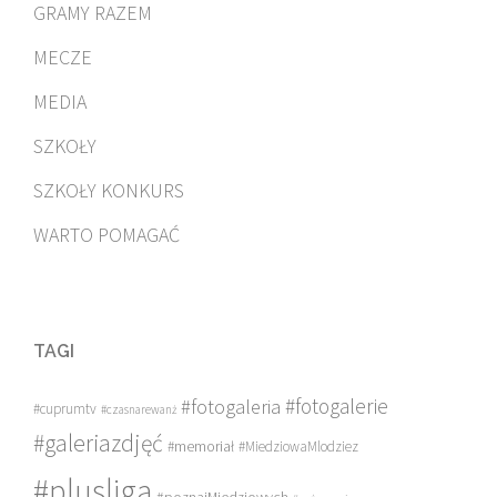
GRAMY RAZEM
MECZE
MEDIA
SZKOŁY
SZKOŁY KONKURS
WARTO POMAGAĆ
TAGI
#fotogalerie
#fotogaleria
#cuprumtv
#czasnarewanż
#galeriazdjęć
#memoriał
#MiedziowaMlodziez
#plusliga