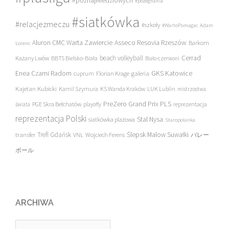
#poznajMiedziowych
#pożegnania
#siatkówka
#relacjezmeczu
#szkoły
#WartoPomagac
Adam
Asseco Resovia Rzeszów
Aluron CMC Warta Zawiercie
Barkom
Lorenc
beach volleyball
Cerrad
Każany Lwów
BBTS Bielsko-Biała
Biało-czerwoni
Enea Czarni Radom
galeria
GKS Katowice
cuprum
Florian Krage
Kajetan Kubicki
Kamil Szymura
KS Wanda Kraków
LUK Lublin
mistrzostwa
PreZero Grand Prix PLS
PGE Skra Bełchatów
świata
playoffy
reprezentacja
reprezentacja Polski
Stal Nysa
siatkówka plażowa
Staropolanka
transfer
Trefl Gdańsk
Ślepsk Malow Suwałki
VNL
Wojciech Ferens
バレー
ボール
ARCHIWA
Archiwa