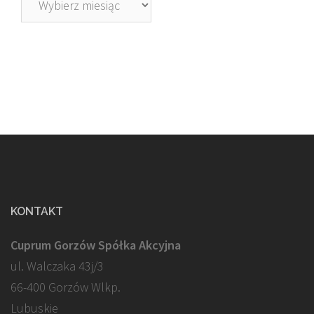
KONTAKT
Cuprum Gorzów Spółka Akcyjna
ul. Walczaka 43j/3
66-400 Gorzów Wlkp.
Lubuskie