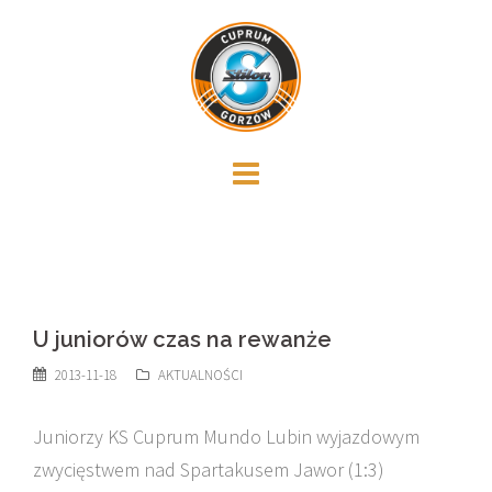
Skip
to
content
U juniorów czas na rewanże
2013-11-18
AKTUALNOŚCI
Juniorzy KS Cuprum Mundo Lubin wyjazdowym
zwycięstwem nad Spartakusem Jawor (1:3)