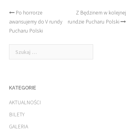
Post
Po horrorze
Z Będzinem w kolejnej
awansujemy do V rundy
rundzie Pucharu Polski
navigation
Pucharu Polski
Szukaj:
KATEGORIE
AKTUALNOŚCI
BILETY
GALERIA