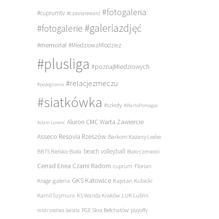
#fotogaleria
#cuprumtv
#czasnarewanż
#galeriazdjęć
#fotogalerie
#memoriał
#MiedziowaMlodziez
#plusliga
#poznajMiedziowych
#relacjezmeczu
#pożegnania
#siatkówka
#szkoły
#WartoPomagac
Aluron CMC Warta Zawiercie
Adam Lorenc
Asseco Resovia Rzeszów
Barkom Każany Lwów
beach volleyball
BBTS Bielsko-Biała
Biało-czerwoni
Cerrad Enea Czarni Radom
cuprum
Florian
galeria
GKS Katowice
Kajetan Kubicki
Krage
Kamil Szymura
KS Wanda Kraków
LUK Lublin
PGE Skra Bełchatów
mistrzostwa świata
playoffy