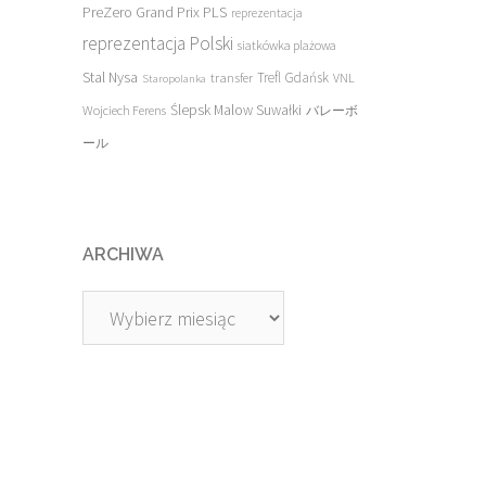
PreZero Grand Prix PLS
reprezentacja
reprezentacja Polski
siatkówka plażowa
Stal Nysa
transfer
Trefl Gdańsk
VNL
Staropolanka
Ślepsk Malow Suwałki
Wojciech Ferens
バレーボ
ール
ARCHIWA
Archiwa