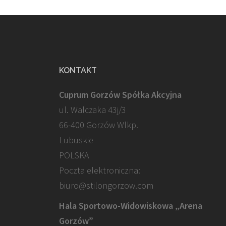
KONTAKT
Cuprum Gorzów Spółka Akcyjna
ul. Walczaka 43j/3
66-400 Gorzów Wlkp.
Lubuskie
POLSKA
Poczta elektroniczna:
biuro@stilongorzow.com
Hala Sportowo-Widowiskowa „Arena
Gorzów”