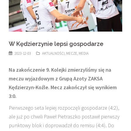
W Kędzierzynie lepsi gospodarze
2023-12-03
AKTUALNOŚCI
,
MECZE
,
MEDIA
Na zakończenie 9. Kolejki zmierzyliśmy się na
meczu wyjazdowym z Grupą Azoty ZAKSA
Kędzierzyn-Koźle. Mecz zakończył się wynikiem
3:0.
Pierwszego seta lepiej rozpoczęli gospodarze (4:2),
ale już po chwili Paweł Pietraszko postawił pierwszy
punktowy blok i doprowadził do remisu (4:4). Do