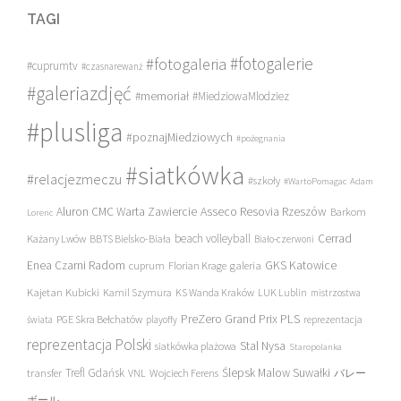
TAGI
#fotogalerie
#fotogaleria
#cuprumtv
#czasnarewanż
#galeriazdjęć
#memoriał
#MiedziowaMlodziez
#plusliga
#poznajMiedziowych
#pożegnania
#siatkówka
#relacjezmeczu
#szkoły
#WartoPomagac
Adam
Asseco Resovia Rzeszów
Aluron CMC Warta Zawiercie
Barkom
Lorenc
beach volleyball
Cerrad
Każany Lwów
BBTS Bielsko-Biała
Biało-czerwoni
Enea Czarni Radom
galeria
GKS Katowice
cuprum
Florian Krage
Kajetan Kubicki
Kamil Szymura
KS Wanda Kraków
LUK Lublin
mistrzostwa
PreZero Grand Prix PLS
PGE Skra Bełchatów
świata
playoffy
reprezentacja
reprezentacja Polski
Stal Nysa
siatkówka plażowa
Staropolanka
transfer
Trefl Gdańsk
Ślepsk Malow Suwałki
VNL
Wojciech Ferens
バレー
ボール