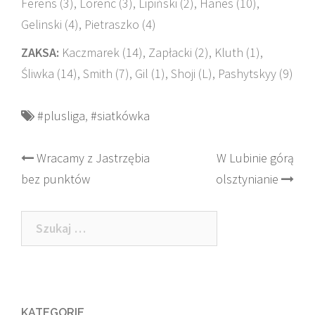
Ferens (3), Lorenc (3), Lipiński (2), Hanes (10),
Gelinski (4), Pietraszko (4)
ZAKSA:
Kaczmarek (14), Zapłacki (2), Kluth (1),
Śliwka (14), Smith (7), Gil (1), Shoji (L), Pashytskyy (9)
#plusliga
,
#siatkówka
Post
Wracamy z Jastrzębia
W Lubinie górą
bez punktów
olsztynianie
navigation
Szukaj:
KATEGORIE