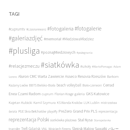
TAGI
#fotogalerie
#fotogaleria
#cuprumtv
#czasnarewanż
#galeriazdjęć
#memoriał
#MiedziowaMlodziez
#plusliga
#poznajMiedziowych
#pożegnania
#siatkówka
#relacjezmeczu
#szkoły
#WartoPomagac
Adam
Asseco Resovia Rzeszów
Aluron CMC Warta Zawiercie
Barkom
Lorenc
beach volleyball
Cerrad
Każany Lwów
BBTS Bielsko-Biała
Biało-czerwoni
Enea Czarni Radom
galeria
GKS Katowice
cuprum
Florian Krage
Kajetan Kubicki
Kamil Szymura
KS Wanda Kraków
LUK Lublin
mistrzostwa
PreZero Grand Prix PLS
PGE Skra Bełchatów
świata
playoffy
reprezentacja
reprezentacja Polski
Stal Nysa
siatkówka plażowa
Staropolanka
transfer
Trefl Gdańsk
Ślepsk Malow Suwałki
VNL
Wojciech Ferens
バレー