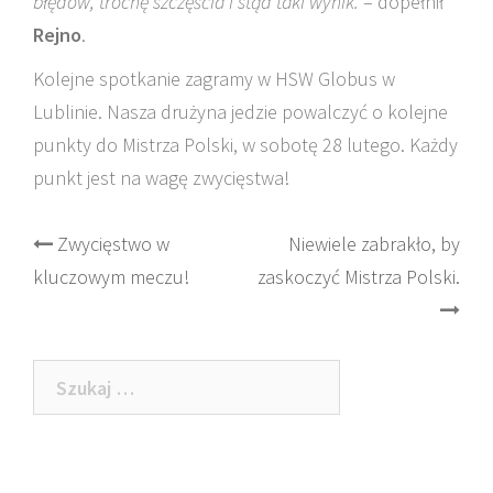
błędów, trochę szczęśćia i stąd taki wynik.
– dopełnił
Rejno
.
Kolejne spotkanie zagramy w HSW Globus w
Lublinie. Nasza drużyna jedzie powalczyć o kolejne
punkty do Mistrza Polski, w sobotę 28 lutego. Każdy
punkt jest na wagę zwycięstwa!
Post
Zwycięstwo w
Niewiele zabrakło, by
kluczowym meczu!
zaskoczyć Mistrza Polski.
navigation
Szukaj: