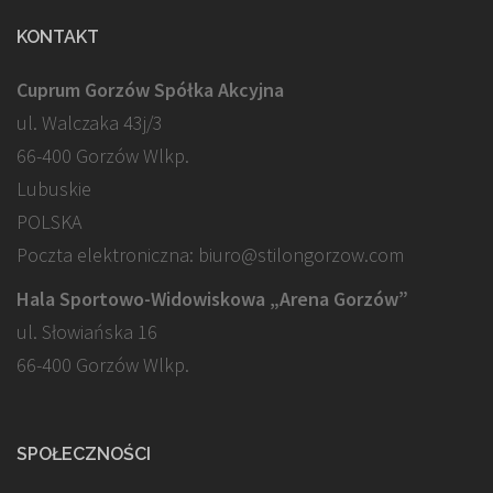
KONTAKT
Cuprum Gorzów Spółka Akcyjna
ul. Walczaka 43j/3
66-400 Gorzów Wlkp.
Lubuskie
POLSKA
Poczta elektroniczna: biuro@stilongorzow.com
Hala Sportowo-Widowiskowa „Arena Gorzów”
ul. Słowiańska 16
66-400 Gorzów Wlkp.
SPOŁECZNOŚCI