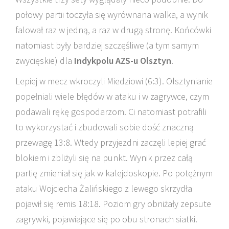
połowy partii toczyła się wyrównana walka, a wynik
falował raz w jedną, a raz w drugą stronę. Końcówki
natomiast były bardziej szczęśliwe (a tym samym
zwycięskie) dla
Indykpolu AZS-u Olsztyn
.
Lepiej w mecz wkroczyli Miedziowi (6:3). Olsztynianie
popełniali wiele błędów w ataku i w zagrywce, czym
podawali rękę gospodarzom. Ci natomiast potrafili
to wykorzystać i zbudowali sobie dość znaczną
przewagę 13:8. Wtedy przyjezdni zaczęli lepiej grać
blokiem i zbliżyli się na punkt. Wynik przez całą
partię zmieniał się jak w kalejdoskopie. Po potężnym
ataku Wojciecha Żalińskiego z lewego skrzydła
pojawił się remis 18:18. Poziom gry obniżały zepsute
zagrywki, pojawiające się po obu stronach siatki.