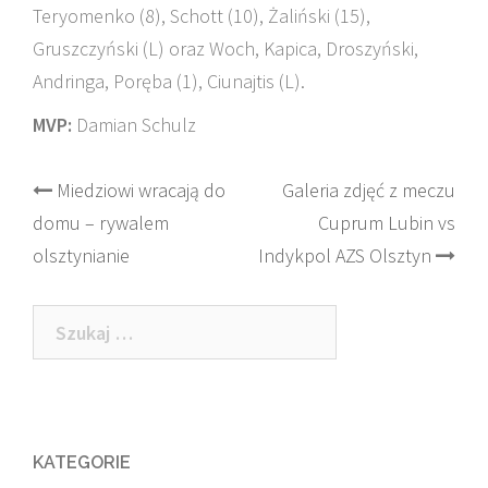
Teryomenko (8), Schott (10), Żaliński (15),
Gruszczyński (L) oraz Woch, Kapica, Droszyński,
Andringa, Poręba (1), Ciunajtis (L).
MVP:
Damian Schulz
Post
Miedziowi wracają do
Galeria zdjęć z meczu
domu – rywalem
Cuprum Lubin vs
navigation
olsztynianie
Indykpol AZS Olsztyn
Szukaj:
KATEGORIE