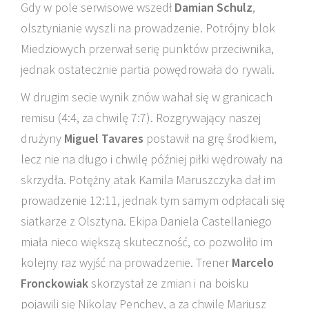
Gdy w pole serwisowe wszedł
Damian Schulz
,
olsztynianie wyszli na prowadzenie. Potrójny blok
Miedziowych przerwał serię punktów przeciwnika,
jednak ostatecznie partia powędrowała do rywali.
W drugim secie wynik znów wahał się w granicach
remisu (4:4, za chwilę 7:7). Rozgrywający naszej
drużyny
Miguel Tavares
postawił na grę środkiem,
lecz nie na długo i chwilę później piłki wędrowały na
skrzydła. Potężny atak Kamila Maruszczyka dał im
prowadzenie 12:11, jednak tym samym odpłacali się
siatkarze z Olsztyna. Ekipa Daniela Castellaniego
miała nieco większą skuteczność, co pozwoliło im
kolejny raz wyjść na prowadzenie. Trener
Marcelo
Fronckowiak
skorzystał ze zmian i na boisku
pojawili się Nikolay Penchev, a za chwilę Mariusz