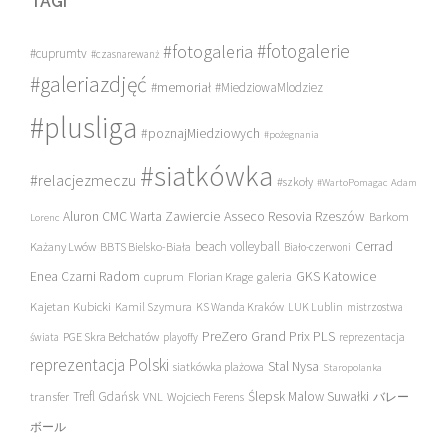
TAGI
#fotogalerie
#fotogaleria
#cuprumtv
#czasnarewanż
#galeriazdjęć
#memoriał
#MiedziowaMlodziez
#plusliga
#poznajMiedziowych
#pożegnania
#siatkówka
#relacjezmeczu
#szkoły
#WartoPomagac
Adam
Asseco Resovia Rzeszów
Aluron CMC Warta Zawiercie
Barkom
Lorenc
beach volleyball
Cerrad
Każany Lwów
BBTS Bielsko-Biała
Biało-czerwoni
Enea Czarni Radom
galeria
GKS Katowice
cuprum
Florian Krage
Kajetan Kubicki
Kamil Szymura
KS Wanda Kraków
LUK Lublin
mistrzostwa
PreZero Grand Prix PLS
PGE Skra Bełchatów
świata
playoffy
reprezentacja
reprezentacja Polski
Stal Nysa
siatkówka plażowa
Staropolanka
transfer
Trefl Gdańsk
Ślepsk Malow Suwałki
VNL
Wojciech Ferens
バレー
ボール