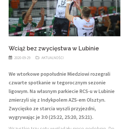
Wciąż bez zwycięstwa w Lubinie
2020-09-29
AKTUALNOŚCI
We wtorkowe popołudnie Miedziowi rozegrali
czwarte spotkanie w tegorocznym sezonie
ligowym. Na własnym parkiecie RCS-u w Lubinie
zmierzyli się z Indykpolem AZS-em Olsztyn.
Zwycięsko ze starcia wyszli przyjezdni,
wygrywając je 3:0 (25:22, 25:20, 25:21).
Wszystkie trzy sety wyglądały nieco podobnie. Do