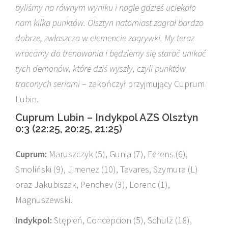
byliśmy na równym wyniku i nagle gdzieś uciekało
nam kilka punktów. Olsztyn natomiast zagrał bardzo
dobrze, zwłaszcza w elemencie zagrywki. My teraz
wracamy do trenowania i będziemy się starać unikać
tych demonów, które dziś wyszły, czyli punktów
traconych seriami
– zakończył przyjmujący Cuprum
Lubin.
Cuprum Lubin – Indykpol AZS Olsztyn
0:3 (22:25, 20:25, 21:25)
Cuprum:
Maruszczyk (5), Gunia (7), Ferens (6),
Smoliński (9), Jimenez (10), Tavares, Szymura (L)
oraz Jakubiszak, Penchev (3), Lorenc (1),
Magnuszewski.
Indykpol:
Stępień, Concepcion (5), Schulz (18),