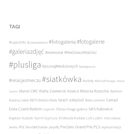
TAGI
#fotogalerie
#fotogaleria
#cuprumtv
#czasnarewanż
#galeriazdjęć
#memoriał
#MiedziowaMlodziez
#plusliga
#poznajMiedziowych
#pożegnania
#siatkówka
#relacjezmeczu
#szkoły
#WartoPomagac
Adam
Asseco Resovia Rzeszów
Aluron CMC Warta Zawiercie
Barkom
Lorenc
beach volleyball
Cerrad
Każany Lwów
BBTS Bielsko-Biała
Biało-czerwoni
Enea Czarni Radom
galeria
GKS Katowice
cuprum
Florian Krage
Kajetan Kubicki
Kamil Szymura
KS Wanda Kraków
LUK Lublin
mistrzostwa
PreZero Grand Prix PLS
PGE Skra Bełchatów
świata
playoffy
reprezentacja