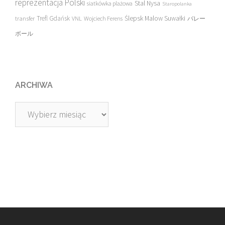
reprezentacja Polski
Stal Nysa
siatkówka plażowa
Staropolanka
transfer
Trefl Gdańsk
Ślepsk Malow Suwałki
VNL
Wojciech Ferens
バレー
ボール
ARCHIWA
Archiwa