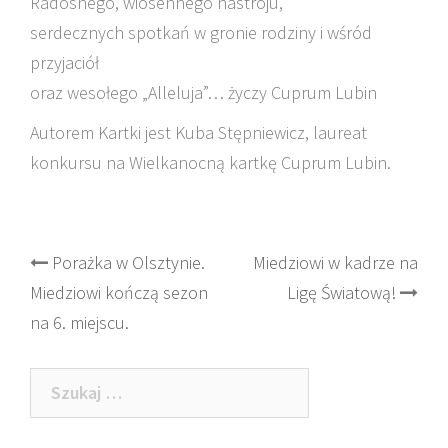
Radosnego, wiosennego nastroju,
serdecznych spotkań w gronie rodziny i wśród
przyjaciół
oraz wesołego „Alleluja”… życzy Cuprum Lubin
Autorem Kartki jest Kuba Stępniewicz, laureat
konkursu na Wielkanocną kartkę Cuprum Lubin.
Post
Porażka w Olsztynie.
Miedziowi w kadrze na
Miedziowi kończą sezon
Ligę Światową!
navigation
na 6. miejscu.
Szukaj: