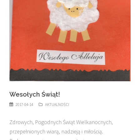
Wesołych Świąt!
2017-04-14
AKTUALNOŚCI
Zdrowych, Pogodnych Świąt Wielkanocnych,
przepełnionych wiarą, nadzieją i miłością.