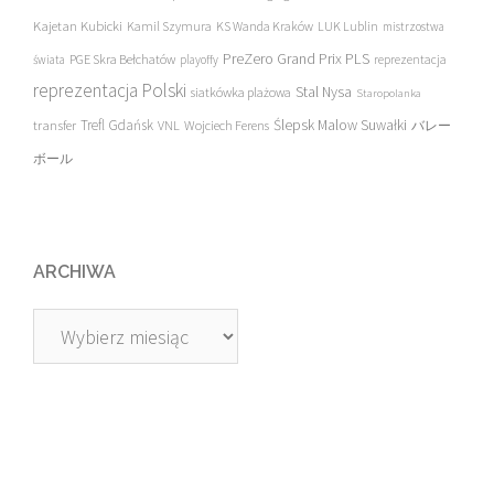
Kajetan Kubicki
Kamil Szymura
KS Wanda Kraków
LUK Lublin
mistrzostwa
PreZero Grand Prix PLS
PGE Skra Bełchatów
świata
playoffy
reprezentacja
reprezentacja Polski
Stal Nysa
siatkówka plażowa
Staropolanka
transfer
Trefl Gdańsk
Ślepsk Malow Suwałki
VNL
Wojciech Ferens
バレー
ボール
ARCHIWA
Archiwa