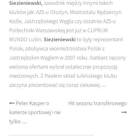
Siezieniewski,
zawodnik między innymi takich
klubów jak: AZS-u Olsztyn, Mostostalu Kędzierzyn
Koźle, Jastrzębskiego Węgla czy ostatnio AZS-u
Poltechniki Warszawskiej jest już w CUPRUM
MUNDO Lubin.
Siezieniewski
to były reprezentant
Polski, zdobywca wicemistrzostwa Polski z
Jastrzębskim Węglem w 2007 roku. Siatkarz nęcony
wieloma ofertami wybrał ostatecznie propozycję
miedziowych. Z Pawłem skład lubińskiego klubu
zaczyna prezentować się coraz ciekawiej …
Post
Peter Kasper o
Hit sezonu transferowego
karierze sportowej i nie
navigation
tylko …