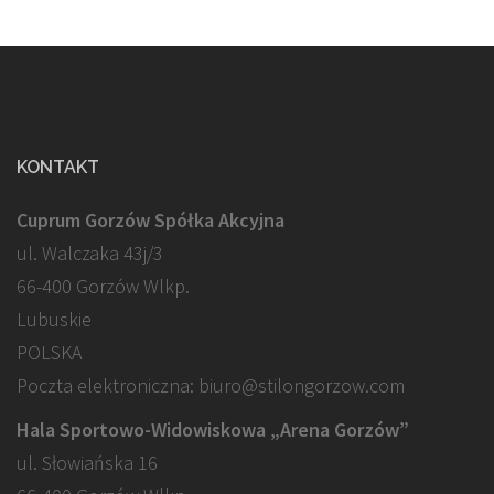
KONTAKT
Cuprum Gorzów Spółka Akcyjna
ul. Walczaka 43j/3
66-400 Gorzów Wlkp.
Lubuskie
POLSKA
Poczta elektroniczna: biuro@stilongorzow.com
Hala Sportowo-Widowiskowa „Arena Gorzów”
ul. Słowiańska 16