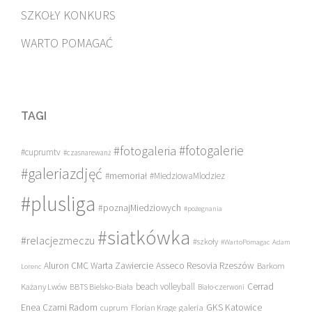
SZKOŁY KONKURS
WARTO POMAGAĆ
TAGI
#fotogalerie
#fotogaleria
#cuprumtv
#czasnarewanż
#galeriazdjęć
#memoriał
#MiedziowaMlodziez
#plusliga
#poznajMiedziowych
#pożegnania
#siatkówka
#relacjezmeczu
#szkoły
#WartoPomagac
Adam
Asseco Resovia Rzeszów
Aluron CMC Warta Zawiercie
Barkom
Lorenc
beach volleyball
Cerrad
Każany Lwów
BBTS Bielsko-Biała
Biało-czerwoni
Enea Czarni Radom
galeria
GKS Katowice
cuprum
Florian Krage