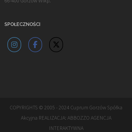
66-400 Gorzów Wlkp.
SPOŁECZNOŚCI
COPYRIGHTS © 2005 - 2024 Cuprum Gorzów Spółka
Akcyjna REALIZACJA:
ABBOZZO AGENCJA
INTERAKTYWNA