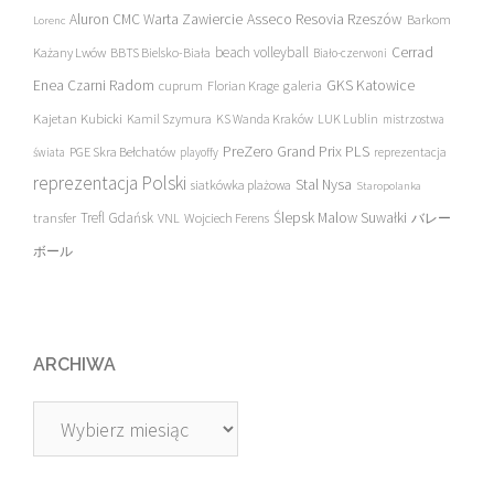
Asseco Resovia Rzeszów
Aluron CMC Warta Zawiercie
Barkom
Lorenc
beach volleyball
Cerrad
Każany Lwów
BBTS Bielsko-Biała
Biało-czerwoni
Enea Czarni Radom
galeria
GKS Katowice
cuprum
Florian Krage
Kajetan Kubicki
Kamil Szymura
KS Wanda Kraków
LUK Lublin
mistrzostwa
PreZero Grand Prix PLS
PGE Skra Bełchatów
świata
playoffy
reprezentacja
reprezentacja Polski
Stal Nysa
siatkówka plażowa
Staropolanka
transfer
Trefl Gdańsk
Ślepsk Malow Suwałki
VNL
Wojciech Ferens
バレー
ボール
ARCHIWA
Archiwa