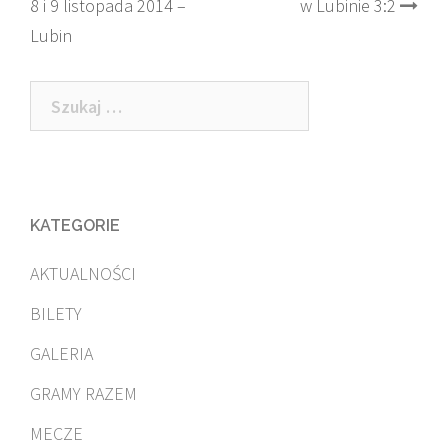
8 i 9 listopada 2014 –
w Lubinie 3:2
navigation
Lubin
Szukaj:
KATEGORIE
AKTUALNOŚCI
BILETY
GALERIA
GRAMY RAZEM
MECZE