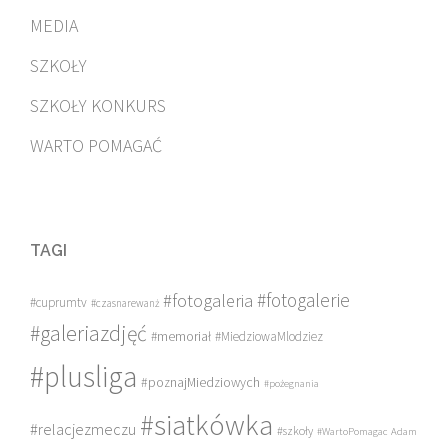
MEDIA
SZKOŁY
SZKOŁY KONKURS
WARTO POMAGAĆ
TAGI
#fotogalerie
#fotogaleria
#cuprumtv
#czasnarewanż
#galeriazdjęć
#memoriał
#MiedziowaMlodziez
#plusliga
#poznajMiedziowych
#pożegnania
#siatkówka
#relacjezmeczu
#szkoły
#WartoPomagac
Adam