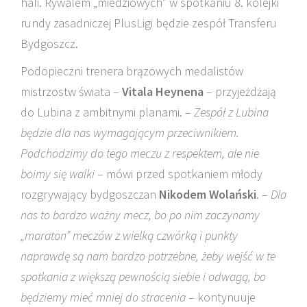
hali. Rywalem „miedziowych” w spotkaniu 8. kolejki
rundy zasadniczej PlusLigi będzie zespół Transferu
Bydgoszcz.
Podopieczni trenera brązowych medalistów
mistrzostw świata –
Vitala Heynena
– przyjeżdżają
do Lubina z ambitnymi planami. –
Zespół z Lubina
będzie dla nas wymagającym przeciwnikiem.
Podchodzimy do tego meczu z respektem, ale nie
boimy się walki
– mówi przed spotkaniem młody
rozgrywający bydgoszczan
Nikodem Wolański
. –
Dla
nas to bardzo ważny mecz, bo po nim zaczynamy
„maraton” meczów z wielką czwórką i punkty
naprawdę są nam bardzo potrzebne, żeby wejść w te
spotkania z większą pewnością siebie i odwagą, bo
będziemy mieć mniej do stracenia
– kontynuuje