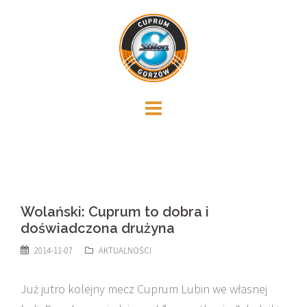
Skip
to
content
Wolański: Cuprum to dobra i
doświadczona drużyna
2014-11-07
AKTUALNOŚCI
Już jutro kolejny mecz Cuprum Lubin we własnej