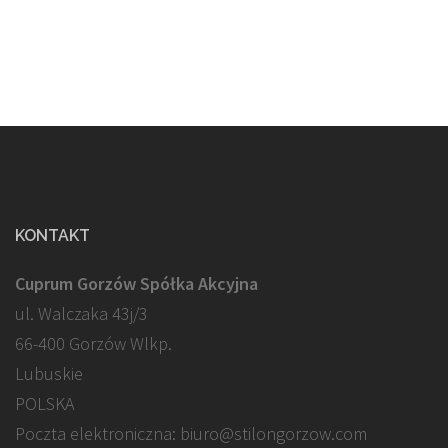
KONTAKT
Cuprum Gorzów Spółka Akcyjna
ul. Walczaka 43j/3
66-400 Gorzów Wlkp.
Lubuskie
POLSKA
Poczta elektroniczna: biuro@stilongorzow.com