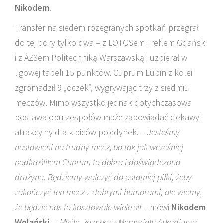
Nikodem
.
Transfer na siedem rozegranych spotkań przegrał
do tej pory tylko dwa – z LOTOSem Treflem Gdańsk
i z AZSem Politechniką Warszawską i uzbierał w
ligowej tabeli 15 punktów. Cuprum Lubin z kolei
zgromadził 9 „oczek”, wygrywając trzy z siedmiu
meczów. Mimo wszystko jednak dotychczasowa
postawa obu zespołów może zapowiadać ciekawy i
atrakcyjny dla kibiców pojedynek. –
Jesteśmy
nastawieni na trudny mecz, bo tak jak wcześniej
podkreśliłem Cuprum to dobra i doświadczona
drużyna. Będziemy walczyć do ostatniej piłki, żeby
zakończyć ten mecz z dobrymi humorami, ale wiemy,
że będzie nas to kosztowało wiele sił
– mówi
Nikodem
Wolański
. –
Myślę, że mecz z Memoriału Arkadiusza