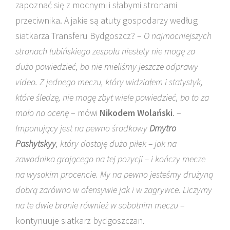
zapoznać się z mocnymi i słabymi stronami
przeciwnika. A jakie są atuty gospodarzy według
siatkarza Transferu Bydgoszcz? –
O najmocniejszych
stronach lubińskiego zespołu niestety nie mogę za
dużo powiedzieć, bo nie mieliśmy jeszcze odprawy
video. Z jednego meczu, który widziałem i statystyk,
które śledzę, nie mogę zbyt wiele powiedzieć, bo to za
mało na ocenę
– mówi
Nikodem Wolański
. –
Imponujący jest na pewno środkowy
Dmytro
Pashytskyy
, który dostaję dużo piłek – jak na
zawodnika grającego na tej pozycji – i kończy mecze
na wysokim procencie. My na pewno jesteśmy drużyną
dobrą zarówno w ofensywie jak i w zagrywce. Liczymy
na te dwie bronie również w sobotnim meczu
–
kontynuuje siatkarz bydgoszczan.