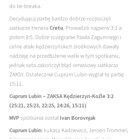
do tie-breaka.
Decydującą partię bardzo dobrze rozpoczęli
siatkarze trenera
Cretu
. Prowadzili najpierw 3:1 a
potem 8:5. Dobre rozegranie Pawła Zagumnego i
celne ataki kędzierzyńskich środkowych dawały
nadzieję na przedłużenie walki w tym spotkaniu,
jednak seta zakończył błąd serwisowy siatkarza
ZAKSY. Ostatecznie Cuprum Lubin wygrał tę partię
15:11.
Cuprum Lubin – ZAKSA Kędzierzyn-Koźle 3:2
(25:21, 25:23, 22:25, 24:26, 15:11)
MVP
spotkania został
Ivan Borovnjak
Cuprum Lubin
: Łukasz Kadziewicz, Jeroen Trommel,