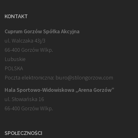
KONTAKT
Cuprum Gorzów Spółka Akcyjna
ul. Walczaka 43j/3
66-400 Gorzów Wlkp.
Lubuskie
POLSKA
Poczta elektroniczna: biuro@stilongorzow.com
Hala Sportowo-Widowiskowa „Arena Gorzów”
ul. Słowiańska 16
66-400 Gorzów Wlkp.
SPOŁECZNOŚCI