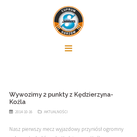
Skip
to
content
Wywozimy 2 punkty z Kędzierzyna-
Koźla
2014-10-16
AKTUALNOŚCI
Nasz pierwszy mecz wyjazdowy przyniósł ogromny