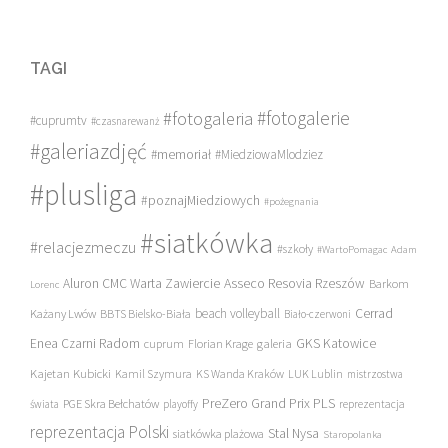
TAGI
#fotogalerie
#fotogaleria
#cuprumtv
#czasnarewanż
#galeriazdjęć
#memoriał
#MiedziowaMlodziez
#plusliga
#poznajMiedziowych
#pożegnania
#siatkówka
#relacjezmeczu
#szkoły
#WartoPomagac
Adam
Asseco Resovia Rzeszów
Aluron CMC Warta Zawiercie
Barkom
Lorenc
beach volleyball
Cerrad
Każany Lwów
BBTS Bielsko-Biała
Biało-czerwoni
Enea Czarni Radom
galeria
GKS Katowice
cuprum
Florian Krage
Kajetan Kubicki
Kamil Szymura
KS Wanda Kraków
LUK Lublin
mistrzostwa
PreZero Grand Prix PLS
PGE Skra Bełchatów
świata
playoffy
reprezentacja
reprezentacja Polski
Stal Nysa
siatkówka plażowa
Staropolanka