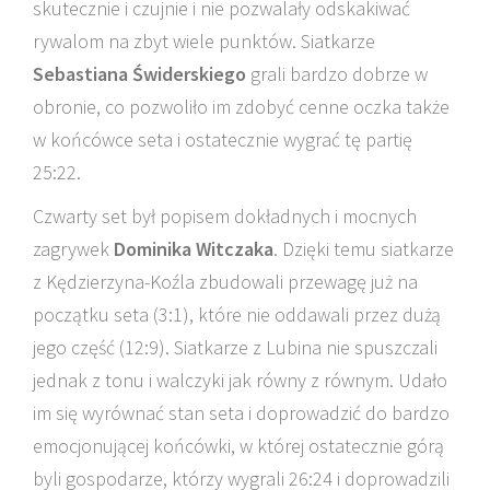
skutecznie i czujnie i nie pozwalały odskakiwać
rywalom na zbyt wiele punktów. Siatkarze
Sebastiana Świderskiego
grali bardzo dobrze w
obronie, co pozwoliło im zdobyć cenne oczka także
w końcówce seta i ostatecznie wygrać tę partię
25:22.
Czwarty set był popisem dokładnych i mocnych
zagrywek
Dominika Witczaka
. Dzięki temu siatkarze
z Kędzierzyna-Koźla zbudowali przewagę już na
początku seta (3:1), które nie oddawali przez dużą
jego część (12:9). Siatkarze z Lubina nie spuszczali
jednak z tonu i walczyki jak równy z równym. Udało
im się wyrównać stan seta i doprowadzić do bardzo
emocjonującej końcówki, w której ostatecznie górą
byli gospodarze, którzy wygrali 26:24 i doprowadzili