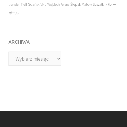
transfer
Trefl Gdańsk
Ślepsk Malow Suwałki
VNL
Wojciech Ferens
バレー
ボール
ARCHIWA
Archiwa