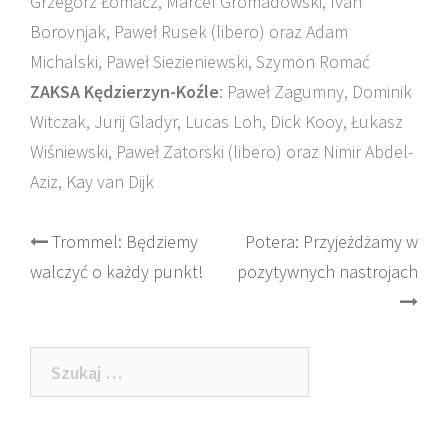
Grzegorz Łomacz, Marcel Gromadowski, Ivan
Borovnjak, Paweł Rusek (libero) oraz Adam
Michalski, Paweł Siezieniewski, Szymon Romać
ZAKSA Kędzierzyn-Koźle
: Paweł Zagumny, Dominik
Witczak, Jurij Gladyr, Lucas Loh, Dick Kooy, Łukasz
Wiśniewski, Paweł Zatorski (libero) oraz Nimir Abdel-
Aziz, Kay van Dijk
Post
Trommel: Będziemy
Potera: Przyjeżdżamy w
walczyć o każdy punkt!
pozytywnych nastrojach
navigation
Szukaj: