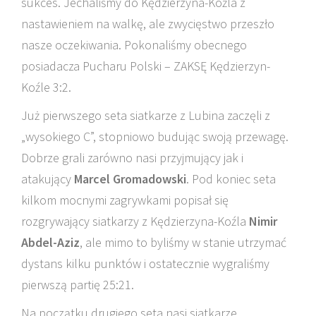
sukces. Jechaliśmy do Kędzierzyna-Koźla z
nastawieniem na walkę, ale zwycięstwo przeszło
nasze oczekiwania. Pokonaliśmy obecnego
posiadacza Pucharu Polski – ZAKSĘ Kędzierzyn-
Koźle 3:2.
Już pierwszego seta siatkarze z Lubina zaczęli z
„wysokiego C”, stopniowo budując swoją przewagę.
Dobrze grali zarówno nasi przyjmujący jak i
atakujący
Marcel Gromadowski
. Pod koniec seta
kilkom mocnymi zagrywkami popisał się
rozgrywający siatkarzy z Kędzierzyna-Koźla
Nimir
Abdel-Aziz
, ale mimo to byliśmy w stanie utrzymać
dystans kilku punktów i ostatecznie wygraliśmy
pierwszą partię 25:21.
Na początku drugiego seta nasi siatkarze