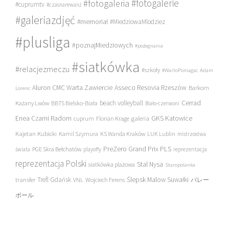
#fotogalerie
#fotogaleria
#cuprumtv
#czasnarewanż
#galeriazdjęć
#memoriał
#MiedziowaMlodziez
#plusliga
#poznajMiedziowych
#pożegnania
#siatkówka
#relacjezmeczu
#szkoły
#WartoPomagac
Adam
Asseco Resovia Rzeszów
Aluron CMC Warta Zawiercie
Barkom
Lorenc
beach volleyball
Cerrad
Każany Lwów
BBTS Bielsko-Biała
Biało-czerwoni
Enea Czarni Radom
galeria
GKS Katowice
cuprum
Florian Krage
Kajetan Kubicki
Kamil Szymura
KS Wanda Kraków
LUK Lublin
mistrzostwa
PreZero Grand Prix PLS
PGE Skra Bełchatów
świata
playoffy
reprezentacja
reprezentacja Polski
Stal Nysa
siatkówka plażowa
Staropolanka
transfer
Trefl Gdańsk
Ślepsk Malow Suwałki
VNL
Wojciech Ferens
バレー
ボール