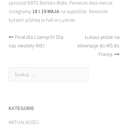
sprostał BBTS Bielsko-Biała. Pierwsze dwa mecze
rozegramy
18 I 19 MAJA
na wyjeździe. Rewanże
tydzień później w hali w Lubinie.
Post
Finał dla Czarnych! Dla
Łukasz jedzie na
nas niestety NIE!
eliminacje do MŚ do
navigation
Francji.
Szukaj:
KATEGORIE
AKTUALNOŚCI