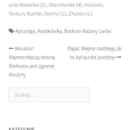
oraz Mazenko (2), Shevchenko (4), Holoven,
Tevkun, Kucher, Dovhyl (1), Zhukov (L).
#plusliga
,
#siatkówka
,
Barkom Każany Lwów
Post
Kovalov:
Pająk: Miejmy nadzieję, że
Najmocniejszą stroną
to był punkt zwrotny
navigation
Barkomu jest zgranie
drużyny
Szukaj:
KATEGORIE