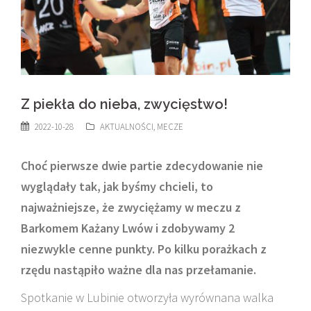
Z piekła do nieba, zwycięstwo!
2022-10-28
AKTUALNOŚCI
,
MECZE
Choć pierwsze dwie partie zdecydowanie nie
wyglądały tak, jak byśmy chcieli, to
najważniejsze, że zwyciężamy w meczu z
Barkomem Każany Lwów i zdobywamy 2
niezwykle cenne punkty. Po kilku porażkach z
rzędu nastąpiło ważne dla nas przełamanie.
Spotkanie w Lubinie otworzyła wyrównana walka