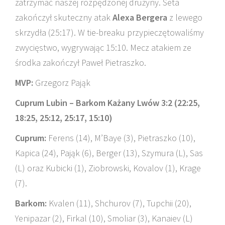
zatrzymać naszej rozpędzonej drużyny. Seta
zakończył skuteczny atak
Alexa Bergera
z lewego
skrzydła (25:17). W tie-breaku przypieczętowaliśmy
zwycięstwo, wygrywając 15:10. Mecz atakiem ze
środka zakończył Paweł Pietraszko.
MVP:
Grzegorz Pająk
Cuprum Lubin – Barkom Każany Lwów 3:2 (22:25,
18:25, 25:12, 25:17, 15:10)
Cuprum:
Ferens (14), M’Baye (3), Pietraszko (10),
Kapica (24), Pająk (6), Berger (13), Szymura (L), Sas
(L) oraz Kubicki (1), Ziobrowski, Kovalov (1), Krage
(7).
Barkom:
Kvalen (11), Shchurov (7), Tupchii (20),
Yenipazar (2), Firkal (10), Smoliar (3), Kanaiev (L)