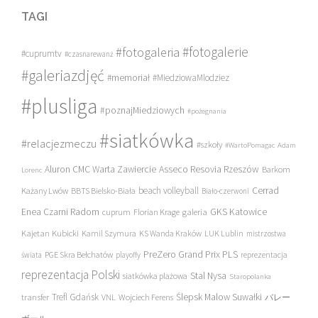
TAGI
#fotogalerie
#fotogaleria
#cuprumtv
#czasnarewanż
#galeriazdjęć
#memoriał
#MiedziowaMlodziez
#plusliga
#poznajMiedziowych
#pożegnania
#siatkówka
#relacjezmeczu
#szkoły
#WartoPomagac
Adam
Asseco Resovia Rzeszów
Aluron CMC Warta Zawiercie
Barkom
Lorenc
beach volleyball
Cerrad
Każany Lwów
BBTS Bielsko-Biała
Biało-czerwoni
Enea Czarni Radom
galeria
GKS Katowice
cuprum
Florian Krage
Kajetan Kubicki
Kamil Szymura
KS Wanda Kraków
LUK Lublin
mistrzostwa
PreZero Grand Prix PLS
PGE Skra Bełchatów
świata
playoffy
reprezentacja
reprezentacja Polski
Stal Nysa
siatkówka plażowa
Staropolanka
transfer
Trefl Gdańsk
Ślepsk Malow Suwałki
VNL
Wojciech Ferens
バレー