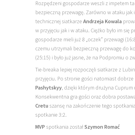
Rozpędzeni gospodarze weszli z impetem tak
bezpieczną przewagę. Zarówno w ataku jak 
technicznej siatkarze
Andrzeja Kowala
prowad
w przyjęciu jak i w ataku. Ciężko było im się 
gospodarze mieli już 8 „oczek” przewagi (16:8)
czemu utrzymali bezpieczną przewagę do koń
(25:15) i było już jasne, że na Podpromiu o z
Tie-breaka lepiej rozpoczęli siatkarze z Lu
przyjęciu. Po stronie gości natomiast dobrze 
Pashytskyy
, dzięki którym drużyna Cuprum
Konsekwentna gra gości oraz dobra posta
Cretu
szansę na zakończenie tego spotkania,
spotkanie 3:2.
MVP
spotkania został
Szymon Romać