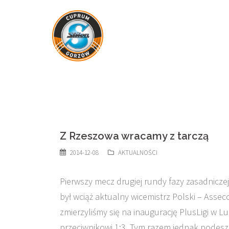
Skip
to
content
Z Rzeszowa wracamy z tarczą
2014-12-08
AKTUALNOŚCI
Pierwszy mecz drugiej rundy fazy zasadniczej 
był wciąż aktualny wicemistrz Polski – Asse
zmierzyliśmy się na inaugurację PlusLigi w 
przeciwnikowi 1:3. Tym razem jednak podesz