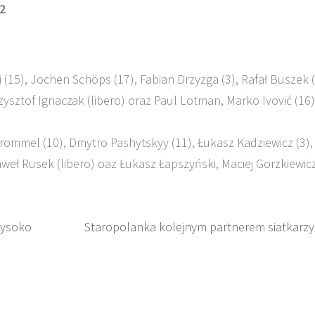
2
(15), Jochen Schöps (17), Fabian Drzyzga (3), Rafał Buszek (
zysztof Ignaczak (libero) oraz Paul Lotman, Marko Ivović (16)
rommel (10), Dmytro Pashytskyy (11), Łukasz Kadziewicz (3),
eł Rusek (libero) oaz Łukasz Łapszyński, Maciej Gorzkiewicz
wysoko
Staropolanka kolejnym partnerem siatkarzy