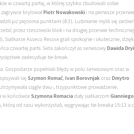
że w czwartą partię, w której szybko zbudowali sobie
i zagrywce brylował
Piotr Nowakowski
i na pierwsze przerwi
zili już pięcioma punktami (8:3). Lubinianie mylili się zarów
przebić przez rzeszowski blok i na drugiej przerwie technicznej
. Siatkarze Asseco Resovii grali spokojnie i skutecznie, dzięk
ca czwartej partii. Seta zakończył as serwisowy
Dawida Dryi
wycięstwie zadecyduje tie-break.
bina. Gospodarze popełniali błędy w polu serwisowym oraz w
spisywali się
Szymon Romać
,
Ivan Borovnjak
oraz
Dmytro
 utrzymywała ciągle dwu-, trzypunktowe prowadzenie.
wa w końcówce
Szymona Romacia
dały siatkarzom
Gianniego
 którą od razu wykorzystali, wygrywając tie-breaka 15:13 a c