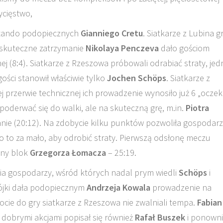
ycięstwo,
yktando podopiecznych
Gianniego Cretu
. Siatkarze z Lubina gr
 skuteczne zatrzymanie
Nikolaya Penczeva
dało gościom
j (8:4). Siatkarze z Rzeszowa próbowali odrabiać straty, je
gości stanowił właściwie tylko
Jochen Schöps
. Siatkarze z
iej przerwie technicznej ich prowadzenie wynosiło już 6 „oczek
oderwać się do walki, ale na skuteczną grę, m.in.
Piotra
anie (20:12). Na zdobycie kilku punktów pozwoliła gospoda
ło to za mało, aby odrobić straty. Pierwszą odsłonę meczu
zny blok
Grzegorza Łomacza
– 25:19.
ia gospodarzy, wśród których nadal prym wiedli
Schöps
i
wójki dała podopiecznym
Andrzeja Kowala
prowadzenie na
rocie do gry siatkarze z Rzeszowa nie zwalniali tempa.
Fabian
 dobrymi akcjami popisał się również
Rafał Buszek
i ponown