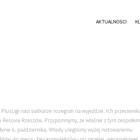
AKTUALNOŚCI
K
PlusLigi nasi siatkarze rozegrali na wyjeździe. Ich przeciwni
co Resovia Rzeszów. Przypomnijmy, że właśnie z tym zespołem
Lubinie 6. października. Wtedy ulegliśmy wyżej notowanemu
liśmy do meczu bez kompleksów i po zaciętej, pięciosetowej