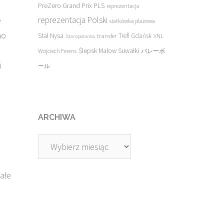
PreZero Grand Prix PLS
reprezentacja
e
reprezentacja Polski
siatkówka plażowa
no
Stal Nysa
transfer
Trefl Gdańsk
VNL
Staropolanka
Ślepsk Malow Suwałki
Wojciech Ferens
バレーボ
i
ール
ARCHIWA
Archiwa
ałe