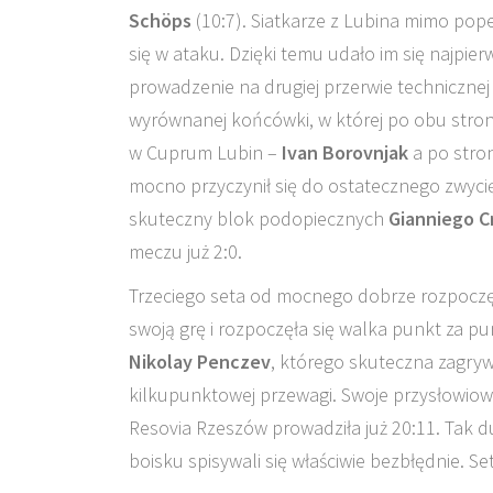
Schöps
(10:7). Siatkarze z Lubina mimo po
się w ataku. Dzięki temu udało im się najp
prowadzenie na drugiej przerwie technicznej
wyrównanej końcówki, w której po obu stron
w Cuprum Lubin –
Ivan Borovnjak
a po stro
mocno przyczynił się do ostatecznego zwycięs
skuteczny blok podopiecznych
Gianniego C
meczu już 2:0.
Trzeciego seta od mocnego dobrze rozpoczęl
swoją grę i rozpoczęła się walka punkt za p
Nikolay Penczev
, którego skuteczna zagry
kilkupunktowej przewagi. Swoje przysłowiow
Resovia Rzeszów prowadziła już 20:11. Tak 
boisku spisywali się właściwie bezbłędnie. S