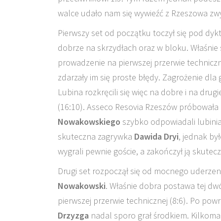
walce udało nam się wywieźć z Rzeszowa zw
Pierwszy set od początku toczył się pod d
dobrze na skrzydłach oraz w bloku. Właśnie
prowadzenie na pierwszej przerwie techniczne
zdarzały im się proste błędy. Zagrożenie dla 
Lubina rozkręcili się więc na dobre i na drug
(16:10). Asseco Resovia Rzeszów próbowała p
Nowakowskiego
szybko odpowiadali lubini
skuteczna zagrywka
Dawida Dryi
, jednak by
wygrali pewnie goście, a zakończył ją skutec
Drugi set rozpoczął się od mocnego uderzen
Nowakowski
. Właśnie dobra postawa tej d
pierwszej przerwie technicznej (8:6). Po pow
Drzyzga
nadal sporo grał środkiem. Kilkoma