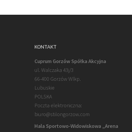
KONTAKT
Cuprum Gorzów Spółka Akcyjna
ul. Walczaka 43j/3
66-400 Gorzów Wlkp.
Lubuskie
POLSKA
Poczta elektroniczna:
biuro@stilongorzow.com
Hala Sportowo-Widowiskowa „Arena