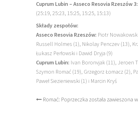
Cuprum Lubin – Asseco Resovia Rzeszów 3:
(25:19, 25:23, 15:25, 15:25, 15:13)
Składy zespołów:
Asseco Resovia Rzeszów:
Piotr Nowakowski 
Russell Holmes (1), Nikolay Penczev (13), Kr
Łukasz Perłowski i Dawid Dryja (9)
Cuprum Lubin:
Ivan Boronvjak (11), Jeroen T
Szymon Romać (19), Grzegorz Łomacz (2), Paw
Paweł Siezieniewski (1) i Marcin Kryś
Post
Romać: Poprzeczka została zawieszona 
navigation