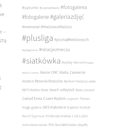
i
#fotogaleria
#cuprumtv
#czasnarewanż
we
#galeriazdjęć
#fotogalerie
#memoriał
#MiedziowaMlodziez
e –
#plusliga
sztą
#poznajMiedziowych
#relacjezmeczu
#pożegnania
#siatkówka
#szkoły
#WartoPomagac
Aluron CMC Warta Zawiercie
Adam Lorenc
i
Asseco Resovia Rzeszów
Barkom Każany Lwów
ę
beach volleyball
BBTS Bielsko-Biała
Biało-czerwoni
Cerrad Enea Czarni Radom
cuprum
Florian
galeria
GKS Katowice
Kajetan Kubicki
Krage
Kamil Szymura
KS Wanda Kraków
LUK Lublin
PGE Skra Bełchatów
mistrzostwa świata
playoffy