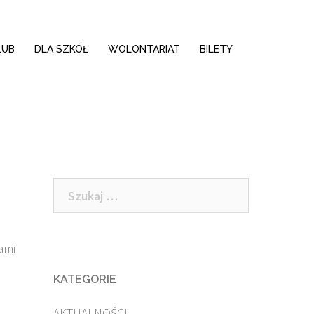
LUB
DLA SZKÓŁ
WOLONTARIAT
BILETY
Szukaj:
kami
KATEGORIE
AKTUALNOŚCI