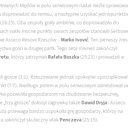
pełnianych błędów w polu serwisowym nadal nieźle sprawowal
ierw doprowadzić do remisu, a następnie uzyskać jednopunkto
 (16:15). Oba zespoły grały ambitnie, co doprowadziło do
ach siatki mocne punkty swoich zespołów stanowili Serbowi
nie Asseco Resovii Rzeszów –
Marko Ivović
. Ten pierwszy zre
twa gości w drugiej partii. Tego seta również zakończył
retu
, którzy zatrzymali
Rafała Buszka
(25:23) i prowadzili w
i goście (3:1). Rzeszowianie jednak spokojnie uporządkowal
unkt (7:7). Niedługo potem w polu serwisowym zameldował si
wka pozwoliła gospodarzom na zbudowanie bezpiecznej,
e „trzy grosze” dołożył zagrywką także
Dawid Dryja
i Asseco
duża przewaga bardzo uspokoiła grę gospodarzy, którzy na
eta zakończył skuteczny atak
Penczeva
(25:15).