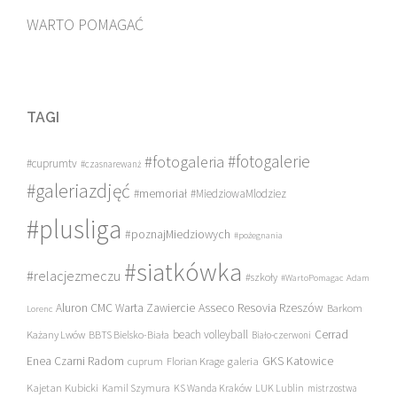
WARTO POMAGAĆ
TAGI
#fotogalerie
#fotogaleria
#cuprumtv
#czasnarewanż
#galeriazdjęć
#memoriał
#MiedziowaMlodziez
#plusliga
#poznajMiedziowych
#pożegnania
#siatkówka
#relacjezmeczu
#szkoły
#WartoPomagac
Adam
Asseco Resovia Rzeszów
Aluron CMC Warta Zawiercie
Barkom
Lorenc
beach volleyball
Cerrad
Każany Lwów
BBTS Bielsko-Biała
Biało-czerwoni
Enea Czarni Radom
galeria
GKS Katowice
cuprum
Florian Krage
Kajetan Kubicki
Kamil Szymura
KS Wanda Kraków
LUK Lublin
mistrzostwa