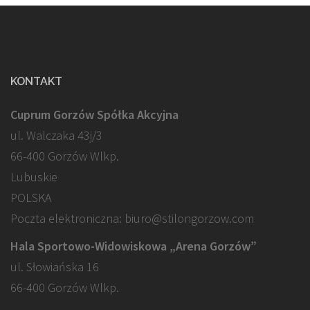
KONTAKT
Cuprum Gorzów Spółka Akcyjna
ul. Walczaka 43j/3
66-400 Gorzów Wlkp.
Lubuskie
POLSKA
Poczta elektroniczna: biuro@stilongorzow.com
Hala Sportowo-Widowiskowa „Arena Gorzów”
ul. Słowiańska 16
66-400 Gorzów Wlkp.