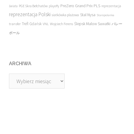
PreZero Grand Prix PLS
PGE Skra Bełchatów
świata
playoffy
reprezentacja
reprezentacja Polski
Stal Nysa
siatkówka plażowa
Staropolanka
transfer
Trefl Gdańsk
Ślepsk Malow Suwałki
VNL
Wojciech Ferens
バレー
ボール
ARCHIWA
Archiwa