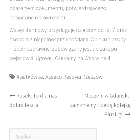
okazaniem dokumentu, potwierdzającego
posiadane uprawnienia)
Wstęp darmowy przysługuje dzieciom do lat 7 oraz
osobom z niepełnosprawnościami. Opiekun osoby
niepełnosprawnej zobowiązany jest do zakupu
wejściówki ulgowej. Czekamy na Was w hali!
#siatkówka
,
Asseco Resovia Rzeszów
Post
Rusek: To dla nas
Meczem w Gdańsku
dobra lekcja
zamkniemy trzecią kolejkę
navigation
PlusLigi!
Szukaj: