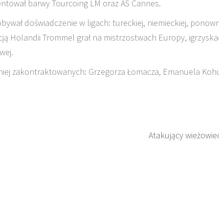
ezentował barwy Tourcoing LM oraz AS Cannes.
ywał doświadczenie w ligach: tureckiej, niemieckiej, ponown
tacją Holandii Trommel grał na mistrzostwach Europy, igrzysk
wej.
iej zakontraktowanych: Grzegorza Łomacza, Emanuela Koh
Atakujący wieżowie