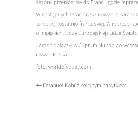
sezony przeniósł się do Francji, gdzie repr
W następnych latach nasz nowy siatkarz zdob
tureckiej i ostatnio francuskiej. W reprezen
olimpijskich, Lidze Europejskiej i Lidze Świato
Jeroen dołączył w Cuprum Mundo do wcześn
i Pawła Ruska.
foto: worldofvolley.com
Post
Emanuel Kohút kolejnym nabytkiem
navigation