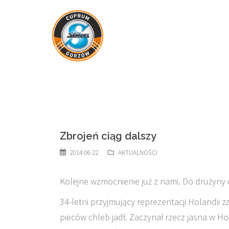
Skip
to
content
Zbrojeń ciąg dalszy
2014-06-22
AKTUALNOŚCI
Kolejne wzmocnienie już z nami. Do drużyny
34-letni przyjmujący reprezentacji Holandii z
pieców chleb jadł. Zaczynał rzecz jasna w H