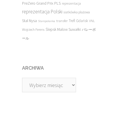
PreZero Grand Prix PLS
reprezentacja
reprezentacja Polski
siatkówka plażowa
Stal Nysa
transfer
Trefl Gdańsk
VNL
Staropolanka
Ślepsk Malow Suwałki
Wojciech Ferens
バレーボ
ール
ARCHIWA
Archiwa