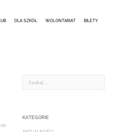
LUB
DLA SZKÓŁ
WOLONTARIAT
BILETY
Szukaj:
KATEGORIE
jne
AKTUALNOŚCI