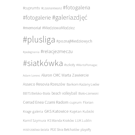
#fotogaleria
#cuprumtv
#czasnarewanż
#galeriazdjęć
#fotogalerie
#memoriał
#MiedziowaMlodziez
#plusliga
#poznajMiedziowych
#relacjezmeczu
#pożegnania
#siatkówka
#szkoły
#WartoPomagac
Aluron CMC Warta Zawiercie
Adam Lorenc
Asseco Resovia Rzeszów
Barkom Każany Lwów
beach volleyball
BBTS Bielsko-Biała
Biało-czerwoni
Cerrad Enea Czarni Radom
cuprum
Florian
galeria
GKS Katowice
Kajetan Kubicki
Krage
Kamil Szymura
KS Wanda Kraków
LUK Lublin
PGE Skra Bełchatów
mistrzostwa świata
playoffy