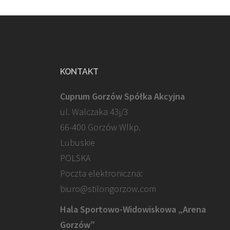
KONTAKT
Cuprum Gorzów Spółka Akcyjna
ul. Walczaka 43j/3
66-400 Gorzów Wlkp.
Lubuskie
POLSKA
Poczta elektroniczna:
biuro@stilongorzow.com
Hala Sportowo-Widowiskowa „Arena
Gorzów”