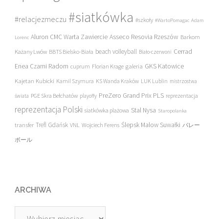
#siatkówka
#relacjezmeczu
#szkoły
#WartoPomagac
Adam
Asseco Resovia Rzeszów
Aluron CMC Warta Zawiercie
Barkom
Lorenc
beach volleyball
Cerrad
Każany Lwów
BBTS Bielsko-Biała
Biało-czerwoni
Enea Czarni Radom
galeria
GKS Katowice
cuprum
Florian Krage
Kajetan Kubicki
Kamil Szymura
KS Wanda Kraków
LUK Lublin
mistrzostwa
PreZero Grand Prix PLS
PGE Skra Bełchatów
świata
playoffy
reprezentacja
reprezentacja Polski
Stal Nysa
siatkówka plażowa
Staropolanka
transfer
Trefl Gdańsk
Ślepsk Malow Suwałki
VNL
Wojciech Ferens
バレー
ボール
ARCHIWA
Archiwa