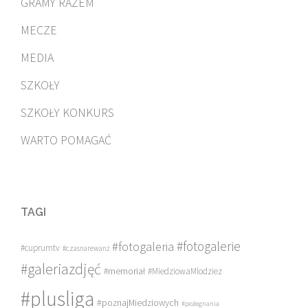
GRAMY RAZEM
MECZE
MEDIA
SZKOŁY
SZKOŁY KONKURS
WARTO POMAGAĆ
TAGI
#fotogalerie
#fotogaleria
#cuprumtv
#czasnarewanż
#galeriazdjęć
#memoriał
#MiedziowaMlodziez
#plusliga
#poznajMiedziowych
#pożegnania