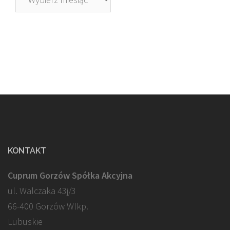
KONTAKT
Cuprum Gorzów Spółka Akcyjna
ul. Walczaka 43j/3
66-400 Gorzów Wlkp.
Lubuskie