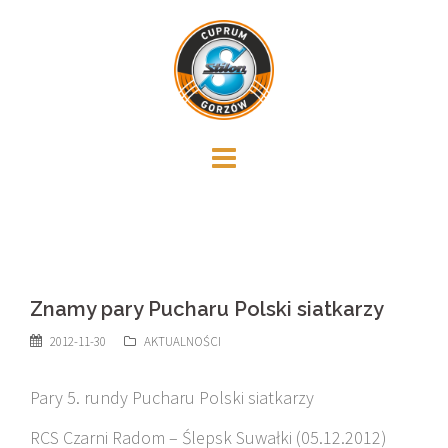
Skip
to
content
Znamy pary Pucharu Polski siatkarzy
2012-11-30
AKTUALNOŚCI
Pary 5. rundy Pucharu Polski siatkarzy
RCS Czarni Radom – Ślepsk Suwałki (05.12.2012)