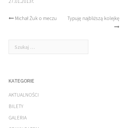
27.01.2013r.
Post
Michał Żuk o meczu
Typuję najbliższą kolejkę
navigation
Szukaj:
KATEGORIE
AKTUALNOŚCI
BILETY
GALERIA