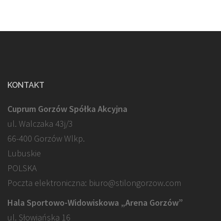
KONTAKT
Cuprum Gorzów Spółka Akcyjna
ul. Walczaka 43j/3
66-400 Gorzów Wlkp.
Lubuskie
POLSKA
Poczta elektroniczna: biuro@stilongorzow.com
Hala Sportowo-Widowiskowa „Arena Gorzów”
ul. Słowiańska 16