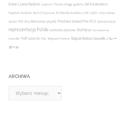
Enea Czarni Radom
galeria
GKS Katowice
cuprum
Florian Krage
Kajetan Kubicki
Kamil Szymura
KS Wanda Kraków
LUK Lublin
mistrzostwa
PreZero Grand Prix PLS
PGE Skra Bełchatów
świata
playoffy
reprezentacja
reprezentacja Polski
Stal Nysa
siatkówka plażowa
Staropolanka
transfer
Trefl Gdańsk
Ślepsk Malow Suwałki
VNL
Wojciech Ferens
バレー
ボール
ARCHIWA
Archiwa