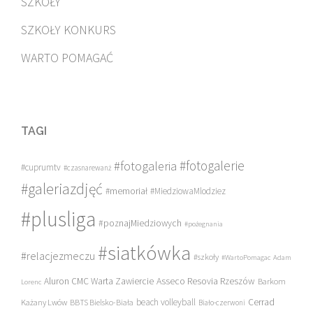
SZKOŁY
SZKOŁY KONKURS
WARTO POMAGAĆ
TAGI
#fotogalerie
#fotogaleria
#cuprumtv
#czasnarewanż
#galeriazdjęć
#memoriał
#MiedziowaMlodziez
#plusliga
#poznajMiedziowych
#pożegnania
#siatkówka
#relacjezmeczu
#szkoły
#WartoPomagac
Adam
Asseco Resovia Rzeszów
Aluron CMC Warta Zawiercie
Barkom
Lorenc
beach volleyball
Cerrad
Każany Lwów
BBTS Bielsko-Biała
Biało-czerwoni