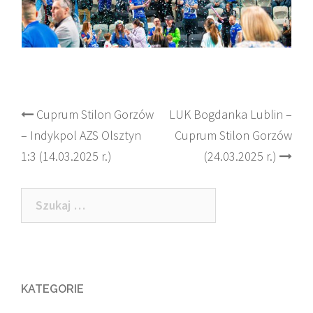
Post
Cuprum Stilon Gorzów
LUK Bogdanka Lublin –
– Indykpol AZS Olsztyn
Cuprum Stilon Gorzów
navigation
1:3 (14.03.2025 r.)
(24.03.2025 r.)
Szukaj:
KATEGORIE