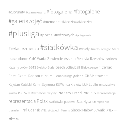
#fotogalerie
#fotogaleria
#cuprumtv
#czasnarewanż
#galeriazdjęć
#memoriał
#MiedziowaMlodziez
#plusliga
#poznajMiedziowych
#pożegnania
#siatkówka
#relacjezmeczu
#szkoły
#WartoPomagac
Adam
Asseco Resovia Rzeszów
Aluron CMC Warta Zawiercie
Barkom
Lorenc
beach volleyball
Cerrad
Każany Lwów
BBTS Bielsko-Biała
Biało-czerwoni
Enea Czarni Radom
galeria
GKS Katowice
cuprum
Florian Krage
Kajetan Kubicki
Kamil Szymura
KS Wanda Kraków
LUK Lublin
mistrzostwa
PreZero Grand Prix PLS
PGE Skra Bełchatów
świata
playoffy
reprezentacja
reprezentacja Polski
Stal Nysa
siatkówka plażowa
Staropolanka
transfer
Trefl Gdańsk
Ślepsk Malow Suwałki
VNL
Wojciech Ferens
バレー
ボール