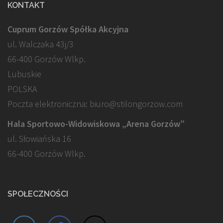
KONTAKT
Cuprum Gorzów Spółka Akcyjna
ul. Walczaka 43j/3
66-400 Gorzów Wlkp.
Lubuskie
POLSKA
Poczta elektroniczna: biuro@stilongorzow.com
Hala Sportowo-Widowiskowa „Arena Gorzów”
ul. Słowiańska 16
66-400 Gorzów Wlkp.
SPOŁECZNOŚCI