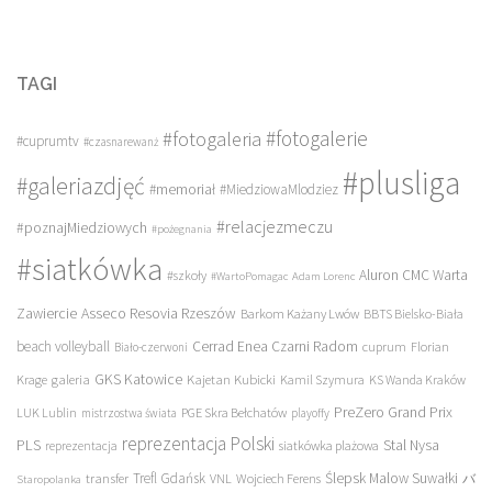
TAGI
#fotogalerie
#fotogaleria
#cuprumtv
#czasnarewanż
#plusliga
#galeriazdjęć
#memoriał
#MiedziowaMlodziez
#relacjezmeczu
#poznajMiedziowych
#pożegnania
#siatkówka
Aluron CMC Warta
#szkoły
#WartoPomagac
Adam Lorenc
Asseco Resovia Rzeszów
Zawiercie
Barkom Każany Lwów
BBTS Bielsko-Biała
beach volleyball
Cerrad Enea Czarni Radom
cuprum
Florian
Biało-czerwoni
galeria
GKS Katowice
Kajetan Kubicki
Krage
Kamil Szymura
KS Wanda Kraków
PreZero Grand Prix
LUK Lublin
PGE Skra Bełchatów
mistrzostwa świata
playoffy
reprezentacja Polski
PLS
Stal Nysa
siatkówka plażowa
reprezentacja
transfer
Trefl Gdańsk
Ślepsk Malow Suwałki
VNL
Wojciech Ferens
バ
Staropolanka