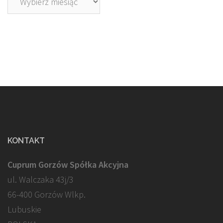
KONTAKT
Cuprum Gorzów Spółka Akcyjna
ul. Walczaka 43j/3
66-400 Gorzów Wlkp.
Lubuskie