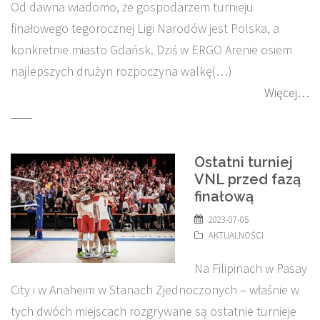
Od dawna wiadomo, że gospodarzem turnieju
finałowego tegorocznej Ligi Narodów jest Polska, a
konkretnie miasto Gdańsk. Dziś w ERGO Arenie osiem
najlepszych drużyn rozpoczyna walkę(…)
Więcej…
Ostatni turniej
VNL przed fazą
finałową
2023-07-05
AKTUALNOŚCI
Na Filipinach w Pasay
City i w Anaheim w Stanach Zjednoczonych – właśnie w
tych dwóch miejscach rozgrywane są ostatnie turnieje