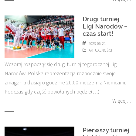
Drugi turniej
Ligi Narodów –
czas start!
2023-06-21
AKTUALNOŚCI
Wczoraj rozpoczął się drugi turniej tegorocznej Ligi
Narodów. Polska reprezentacja rozpocznie swoje
zmagania dzisiaj o godzinie 20:00 meczem z Niemcami.
Podczas gdy część powołanych będzie(…)
Więcej…
Pierwszy turniej