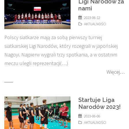
Ligi Narodów za
nami
2023-06-12
AKTUALNOŚCI
Polscy siatkarze mają za sobą pierwszy turniej
siatkarskiej Ligi Narodów, który rozegrali w japońskiej
Nagoyi. Najpierw wygrali trzy spotkania, a w ostatnim
meczu ulegli reprezentacji(…)
Więcej…
Startuje Liga
Narodów 2023!
2023-06-06
AKTUALNOŚCI