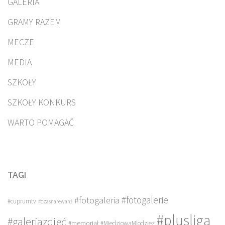
GALERIA
GRAMY RAZEM
MECZE
MEDIA
SZKOŁY
SZKOŁY KONKURS
WARTO POMAGAĆ
TAGI
#fotogalerie
#fotogaleria
#cuprumtv
#czasnarewanż
#plusliga
#galeriazdjęć
#memoriał
#MiedziowaMlodziez