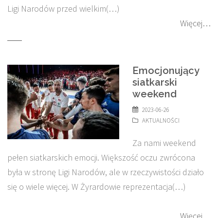
Ligi Narodów przed wielkim(…)
Więcej…
Emocjonujący
siatkarski
weekend
2023-06-26
AKTUALNOŚCI
Za nami weekend
pełen siatkarskich emocji. Większość oczu zwrócona
była w stronę Ligi Narodów, ale w rzeczywistości działo
się o wiele więcej. W Żyrardowie reprezentacja(…)
Więcej…