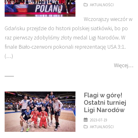
AKTUALNOŚCI
Wczorajszy wieczór w
Gdańsku przejdzie do historii polskiej siatkówki, bo po
raz pierwszy zdobyliśmy złoty medal Ligi Narodów. W
finale Biało-czerwoni pokonali reprezentację USA 3:1.
(…)
Więcej…
Flagi w górę!
Ostatni turniej
Ligi Narodów
2023-07-19
AKTUALNOŚCI