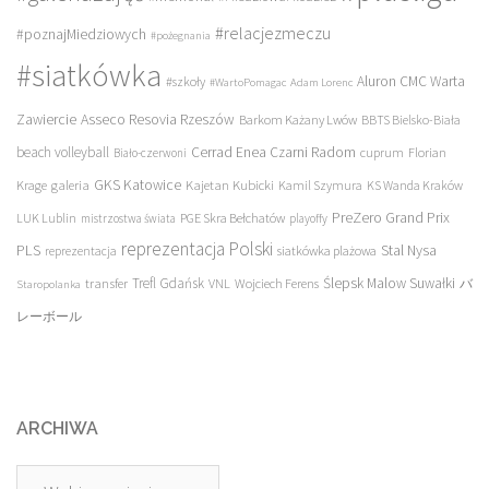
#relacjezmeczu
#poznajMiedziowych
#pożegnania
#siatkówka
Aluron CMC Warta
#szkoły
#WartoPomagac
Adam Lorenc
Asseco Resovia Rzeszów
Zawiercie
Barkom Każany Lwów
BBTS Bielsko-Biała
beach volleyball
Cerrad Enea Czarni Radom
cuprum
Florian
Biało-czerwoni
galeria
GKS Katowice
Kajetan Kubicki
Krage
Kamil Szymura
KS Wanda Kraków
PreZero Grand Prix
LUK Lublin
PGE Skra Bełchatów
mistrzostwa świata
playoffy
reprezentacja Polski
PLS
Stal Nysa
siatkówka plażowa
reprezentacja
transfer
Trefl Gdańsk
Ślepsk Malow Suwałki
VNL
Wojciech Ferens
バ
Staropolanka
レーボール
ARCHIWA
Archiwa