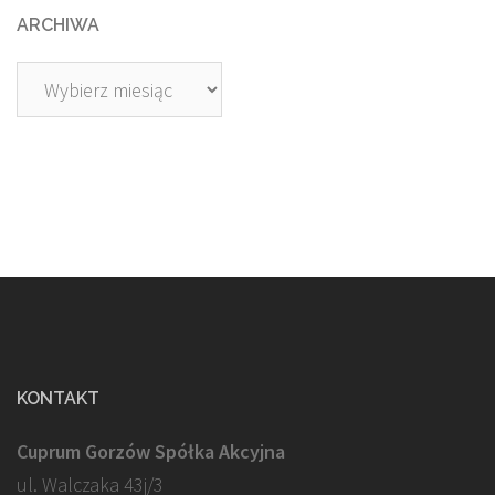
ARCHIWA
Archiwa
KONTAKT
Cuprum Gorzów Spółka Akcyjna
ul. Walczaka 43j/3