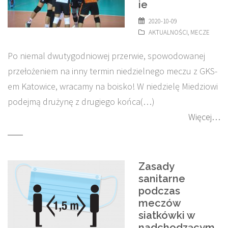
ie
2020-10-09
AKTUALNOŚCI
,
MECZE
Po niemal dwutygodniowej przerwie, spowodowanej
przełożeniem na inny termin niedzielnego meczu z GKS-
em Katowice, wracamy na boisko! W niedzielę Miedziowi
podejmą drużynę z drugiego końca(…)
Więcej…
Zasady
sanitarne
podczas
meczów
siatkówki w
nadchodzącym