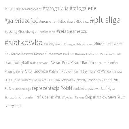
#fotogalerie
#fotogaleria
#cuprumtv
#czasnarewanż
#plusliga
#galeriazdjęć
#memoriał
#MiedziowaMlodziez
#relacjezmeczu
#poznajMiedziowych
#pożegnania
#siatkówka
Aluron CMC Warta
#szkoły
#WartoPomagac
Adam Lorenc
Asseco Resovia Rzeszów
Zawiercie
Barkom Każany Lwów
BBTS Bielsko-Biała
beach volleyball
Cerrad Enea Czarni Radom
cuprum
Florian
Biało-czerwoni
galeria
GKS Katowice
Kajetan Kubicki
Krage
Kamil Szymura
KS Wanda Kraków
PreZero Grand Prix
LUK Lublin
PGE Skra Bełchatów
mistrzostwa świata
playoffy
reprezentacja Polski
PLS
Stal Nysa
siatkówka plażowa
reprezentacja
transfer
Trefl Gdańsk
Ślepsk Malow Suwałki
VNL
Wojciech Ferens
バ
Staropolanka
レーボール