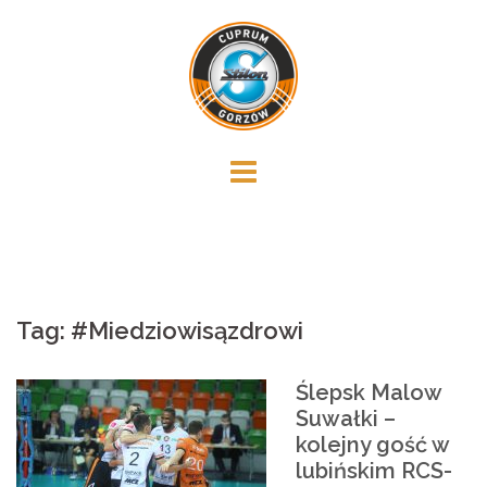
Skip
to
content
Tag:
#Miedziowisązdrowi
Ślepsk Malow
Suwałki –
kolejny gość w
lubińskim RCS-