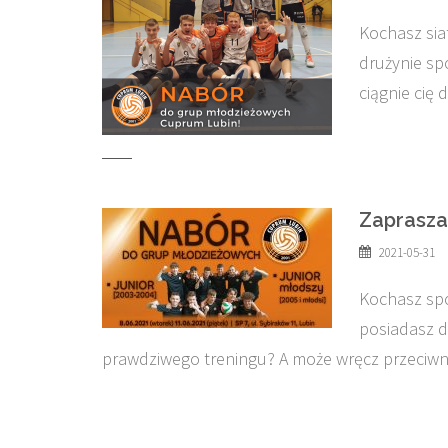
Kochasz sia
drużynie sp
ciągnie cię 
Zaprasza
2021-05-31
Kochasz spor
posiadasz d
prawdziwego treningu? A może wręcz przeciwn