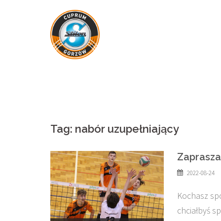
Skip
to
content
Tag:
nabór uzupełniający
Zaprasza
2022-08-24
Kochasz spo
chciałbyś s