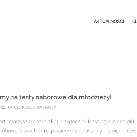
AKTUALNOŚCI
K
my na testy naborowe dla młodzieży!
AKTUALNOŚCI
,
GRAMY RAZEM
rt i marzysz o siatkarskiej przygodzie? Masz ogrom energii i
próbować swoich sił na parkiecie? Zapraszamy Cię więc na tes