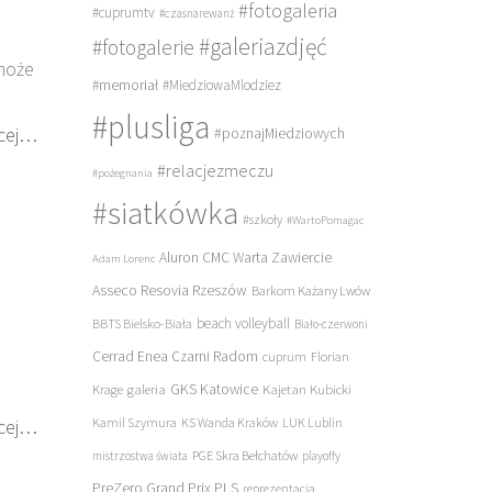
#fotogaleria
#cuprumtv
#czasnarewanż
#galeriazdjęć
#fotogalerie
 może
#memoriał
#MiedziowaMlodziez
#plusliga
cej…
#poznajMiedziowych
#relacjezmeczu
#pożegnania
#siatkówka
#szkoły
#WartoPomagac
Aluron CMC Warta Zawiercie
Adam Lorenc
Asseco Resovia Rzeszów
Barkom Każany Lwów
beach volleyball
BBTS Bielsko-Biała
Biało-czerwoni
Cerrad Enea Czarni Radom
cuprum
Florian
galeria
GKS Katowice
Kajetan Kubicki
Krage
cej…
Kamil Szymura
KS Wanda Kraków
LUK Lublin
PGE Skra Bełchatów
mistrzostwa świata
playoffy
PreZero Grand Prix PLS
reprezentacja