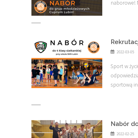
naborowe! 
Rekrutac
2022-03-05
Sport w życi
odpowiedzia
sportową in
Nabór do
2022-02-25