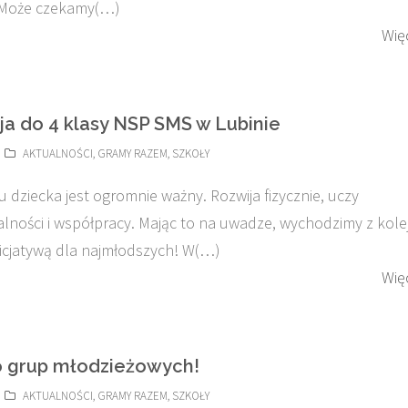
Może czekamy(…)
Wię
ja do 4 klasy NSP SMS w Lubinie
AKTUALNOŚCI
,
GRAMY RAZEM
,
SZKOŁY
u dziecka jest ogromnie ważny. Rozwija fizycznie, uczy
lności i współpracy. Mając to na uwadze, wychodzimy z kole
icjatywą dla najmłodszych! W(…)
Wię
 grup młodzieżowych!
AKTUALNOŚCI
,
GRAMY RAZEM
,
SZKOŁY