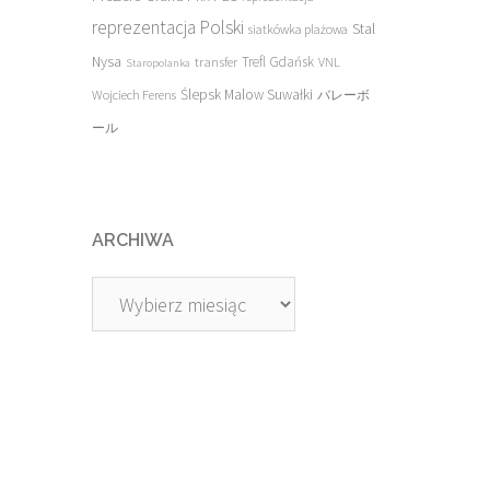
reprezentacja Polski
Stal
siatkówka plażowa
Nysa
transfer
Trefl Gdańsk
VNL
Staropolanka
Ślepsk Malow Suwałki
Wojciech Ferens
バレーボ
ール
ARCHIWA
Archiwa