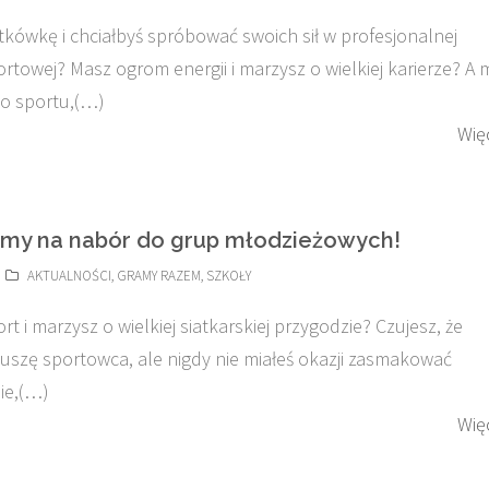
tkówkę i chciałbyś spróbować swoich sił w profesjonalnej
ortowej? Masz ogrom energii i marzysz o wielkiej karierze? A
do sportu,(…)
Wię
my na nabór do grup młodzieżowych!
AKTUALNOŚCI
,
GRAMY RAZEM
,
SZKOŁY
t i marzysz o wielkiej siatkarskiej przygodzie? Czujesz, że
uszę sportowca, ale nigdy nie miałeś okazji zasmakować
ie,(…)
Wię