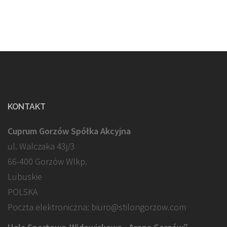
KONTAKT
Cuprum Gorzów Spółka Akcyjna
ul. Walczaka 43j/3
66-400 Gorzów Wlkp.
Lubuskie
POLSKA
Poczta elektroniczna: biuro@stilongorzow.com