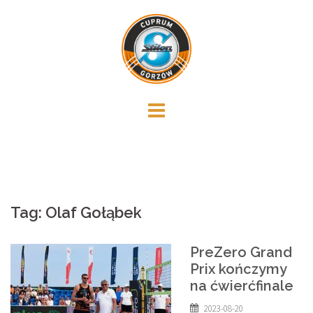
Skip
to
content
Tag:
Olaf Gołąbek
PreZero Grand
Prix kończymy
na ćwierćfinale
2023-08-20