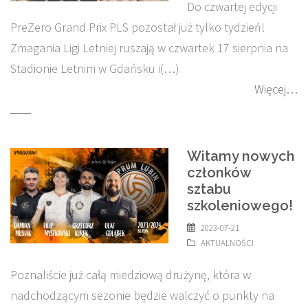
Do czwartej edycji
PreZero Grand Prix PLS pozostał już tylko tydzień!
Zmagania Ligi Letniej ruszają w czwartek 17 sierpnia na
Stadionie Letnim w Gdańsku i(…)
Więcej…
Witamy nowych
członków
sztabu
szkoleniowego!
2023-07-21
AKTUALNOŚCI
Poznaliście już całą miedziową drużynę, która w
nadchodzącym sezonie będzie walczyć o punkty na