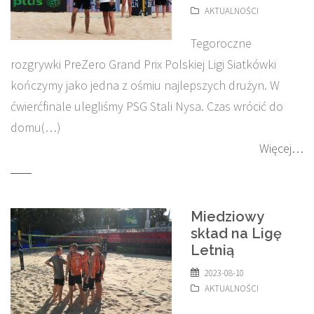
AKTUALNOŚCI
Tegoroczne
rozgrywki PreZero Grand Prix Polskiej Ligi Siatkówki
kończymy jako jedna z ośmiu najlepszych drużyn. W
ćwierćfinale ulegliśmy PSG Stali Nysa. Czas wrócić do
domu(…)
Więcej…
Miedziowy
skład na Ligę
Letnią
2023-08-10
AKTUALNOŚCI