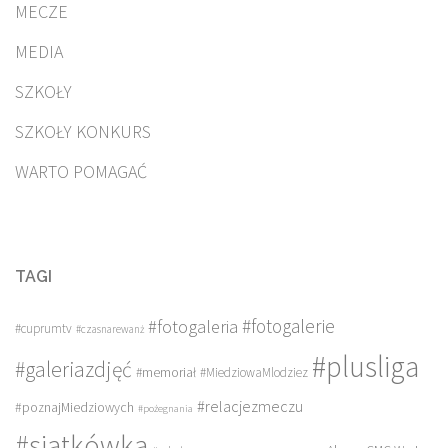
MECZE
MEDIA
SZKOŁY
SZKOŁY KONKURS
WARTO POMAGAĆ
TAGI
#fotogalerie
#fotogaleria
#cuprumtv
#czasnarewanż
#plusliga
#galeriazdjęć
#memoriał
#MiedziowaMlodziez
#relacjezmeczu
#poznajMiedziowych
#pożegnania
#siatkówka