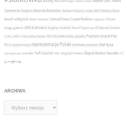
Aluron CMC Warta
#szkoły
#WartoPomagac
Adam Lorenc
Asseco Resovia Rzeszów
Zawiercie
Barkom Każany Lwów
BBTS Bielsko-Biała
beach volleyball
Cerrad Enea Czarni Radom
cuprum
Florian
Biało-czerwoni
galeria
GKS Katowice
Kajetan Kubicki
Krage
Kamil Szymura
KS Wanda Kraków
PreZero Grand Prix
LUK Lublin
PGE Skra Bełchatów
mistrzostwa świata
playoffy
reprezentacja Polski
PLS
Stal Nysa
siatkówka plażowa
reprezentacja
transfer
Trefl Gdańsk
Ślepsk Malow Suwałki
VNL
Wojciech Ferens
バ
Staropolanka
レーボール
ARCHIWA
Archiwa