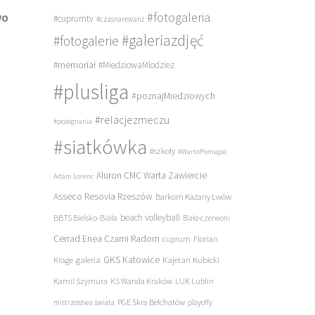
#fotogaleria
wo
#cuprumtv
#czasnarewanż
#galeriazdjęć
#fotogalerie
#memoriał
#MiedziowaMlodziez
#plusliga
#poznajMiedziowych
#relacjezmeczu
#pożegnania
#siatkówka
#szkoły
#WartoPomagac
Aluron CMC Warta Zawiercie
Adam Lorenc
Asseco Resovia Rzeszów
Barkom Każany Lwów
beach volleyball
BBTS Bielsko-Biała
Biało-czerwoni
Cerrad Enea Czarni Radom
cuprum
Florian
galeria
GKS Katowice
Kajetan Kubicki
Krage
Kamil Szymura
KS Wanda Kraków
LUK Lublin
PGE Skra Bełchatów
mistrzostwa świata
playoffy