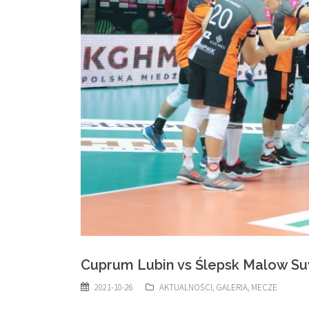
Cuprum Lubin vs Ślepsk Malow Suw
2021-10-26
AKTUALNOŚCI
,
GALERIA
,
MECZE