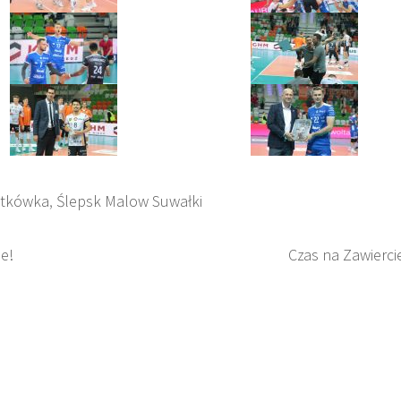
atkówka
,
Ślepsk Malow Suwałki
e!
Czas na Zawierci