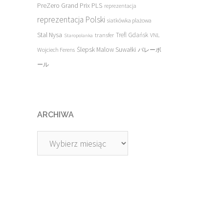
PreZero Grand Prix PLS
reprezentacja
reprezentacja Polski
siatkówka plażowa
Stal Nysa
transfer
Trefl Gdańsk
VNL
Staropolanka
Ślepsk Malow Suwałki
Wojciech Ferens
バレーボ
ール
ARCHIWA
Archiwa