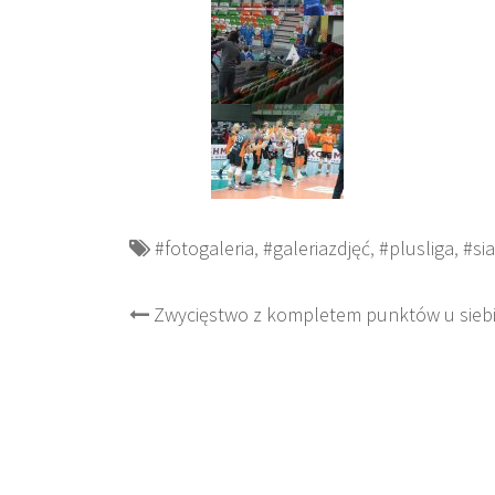
#fotogaleria
,
#galeriazdjęć
,
#plusliga
,
#si
Post
Zwycięstwo z kompletem punktów u siebi
navigation