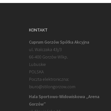
KONTAKT
Cuprum Gorzów Spółka Akcyjna
ul. Walczaka 43j/3
66-400 Gorzów Wlkp.
Lubuskie
POLSKA
Poczta elektroniczna:
biuro@stilongorzow.com
Hala Sportowo-Widowiskowa „Arena
Gorzów”