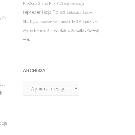
PreZero Grand Prix PLS
reprezentacja
reprezentacja Polski
siatkówka plażowa
nym
Stal Nysa
transfer
Trefl Gdańsk
VNL
Staropolanka
Ślepsk Malow Suwałki
Wojciech Ferens
バレーボ
ール
ARCHIWA
ce…
Archiwa
dł
ocje