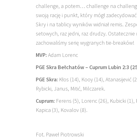
challenge, a potem… challenge na challenge. 
swoją rację i punkt, który mógł zadecydować
Skry i na tablicy wyników widniał remis. Zesp
setowych, raz jedni, raz drudzy. Ostatecznie
zachowaliśmy serię wygranych tie-breaków!
MVP:
Adam Lorenc
PGE Skra Bełchatów – Cuprum Lubin 2:3 (25:1
PGE Skra:
Kłos (14), Kooy (14), Atanasijević (
Rybicki, Janus, Mitić, Milczarek.
Cuprum:
Ferens (5), Lorenc (26), Kubicki (1), 
Kapica (3), Kovalov (8).
Fot. Paweł Piotrowski