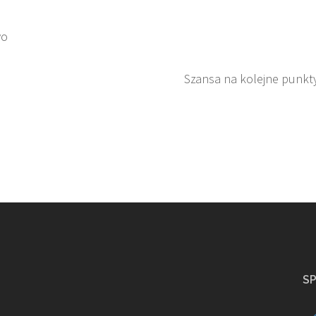
wo
Szansa na kolejne punkt
S