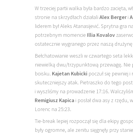
W trzeciej partii walka była bardzo zacięta,
stronie na skrzydłach działali
Alex Berger
i
A
liderem był Aleks Atanasijević. Sprytna gra n
potrzebnym momencie
Illia Kovalov
zaserwo
ostatecznie wygranego przez naszą drużynę 
Bełchatowianie weszli w czwartego seta lek
niewielką dwu/trzypunktową przewagę. Nie po
boisku.
Kajetan Kubicki
poczuł się pewniej i 
skuteczniejszy atak. Pietraszko do tego post
i wyszliśmy na prowadzenie 17:16. Walczyliś
Remigiusz Kapica
i posłał dwa asy z rzędu, 
Lorenc na 25:23.
Tie-break lepiej rozpoczął się dla ekipy gos
były ogromne, ale zenitu sięgnęły przy stanie