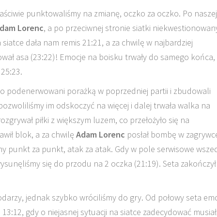
 właściwie punktowaliśmy na zmianę, oczko za oczko. Po naszej
dam Lorenc
, a po przeciwnej stronie siatki niekwestionowa
a siatce dała nam remis 21:21, a za chwilę w najbardziej
wał asa (23:22)! Emocje na boisku trwały do samego końca,
25:23.
ko podenerwowani porażką w poprzedniej partii i zbudowali
zwoliliśmy im odskoczyć na więcej i dalej trwała walka na
rozgrywał piłki z większym luzem, co przełożyło się na
awił blok, a za chwilę
Adam Lorenc
posłał bombę w zagryw
my punkt za punkt, atak za atak. Gdy w pole serwisowe wsze
wysunęliśmy się do przodu na 2 oczka (21:19). Seta zakończył
podarzy, jednak szybko wróciliśmy do gry. Od połowy seta em
 13:12, gdy o niejasnej sytuacji na siatce zadecydować musiał