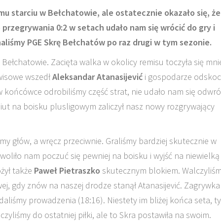
 starciu w Bełchatowie, ale ostatecznie okazało się, że
 przegrywania 0:2 w setach udało nam się wrócić do gry i
liśmy PGE Skrę Bełchatów po raz drugi w tym sezonie.
Bełchatowie. Zacięta walka w okolicy remisu toczyła się mni
rwisowe wszedł
Aleksandar Atanasijević
i gospodarze odskoc
 w końcówce odrobiliśmy część strat, nie udało nam się odwró
ebiut na boisku plusligowym zaliczył nasz nowy rozgrywający
śmy głów, a wręcz przeciwnie. Graliśmy bardziej skutecznie w
zwoliło nam poczuć się pewniej na boisku i wyjść na niewielką
ożył także
Paweł Pietraszko
skutecznym blokiem. Walczyliśm
wej, gdy znów na naszej drodze stanął Atanasijević. Zagrywka
aliśmy prowadzenia (18:16). Niestety im bliżej końca seta, t
lczyliśmy do ostatniej piłki, ale to Skra postawiła na swoim.