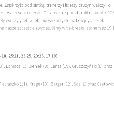
Zaiskrzyło pod siatką, trenerzy i liderzy drużyn walczyli o
 o losach seta i meczu. Ostatecznie punkt trafił na konto PG
oły walczyły łeb w łeb, nie wykorzystując kolejnych piłek
 na nasze szczęście zwyciężyliśmy w tie-breaku stanem aż 19:1
8, 25:21, 23:25, 23:25, 17:19)
23), Łomacz (1), Bieniek (8), Lanza (19), Gruszczyński (L) oraz
Pietraszko (11), Krage (13), Berger (12), Sas (L) oraz Czetowic