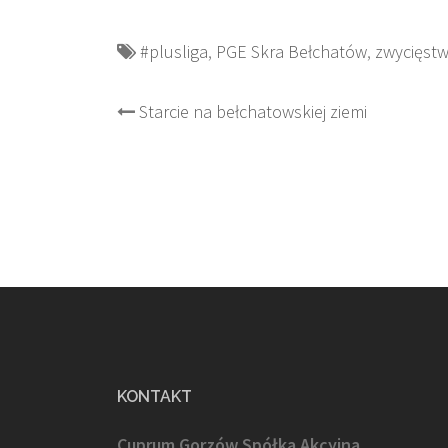
#plusliga
,
PGE Skra Bełchatów
,
zwycięst
Post
Starcie na bełchatowskiej ziemi
navigation
KONTAKT
Cuprum Gorzów Spółka Akcyjna