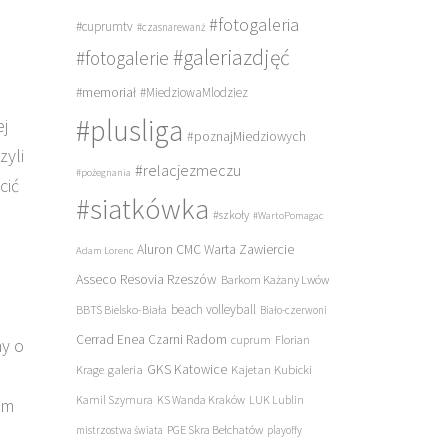
#fotogaleria
#cuprumtv
#czasnarewanż
#galeriazdjęć
#fotogalerie
#memoriał
#MiedziowaMlodziez
#plusliga
ej
#poznajMiedziowych
zyli
#relacjezmeczu
#pożegnania
cić
#siatkówka
#szkoły
#WartoPomagac
Aluron CMC Warta Zawiercie
Adam Lorenc
Asseco Resovia Rzeszów
Barkom Każany Lwów
beach volleyball
BBTS Bielsko-Biała
Biało-czerwoni
Cerrad Enea Czarni Radom
cuprum
Florian
y o
galeria
GKS Katowice
Kajetan Kubicki
Krage
Kamil Szymura
KS Wanda Kraków
LUK Lublin
ym
PGE Skra Bełchatów
mistrzostwa świata
playoffy