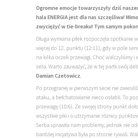
Ogromne emocje towarzyszyły dziś naszemu
hala ENERGIA jest dla nas szczęśliwa! Mimo
zwyciężyć w tie-breaku! Tym samym pokona
Długa wymiana piłek rozpoczęła spotkanie w 
więcej do 12. punktu (12:11), gdy w pole se
na kilka oczek przewagi. Choć walczyliśmy i
seta. Warto zauważyć, że w tej partii swój d
Damian Czetowicz
.
Po przegranej w pierwszym secie nie zwiesili
ataku, a bełchatowianie nieco osłabli. To po
przewagę (10:6). Ze swojej strony punkt doł
wszystkie piki i o utrzymanie różnicy punkto
Serba sprawiła nam problemy, jednak nie odd
bardziej inicjatywa była po stronie rywali. Wa