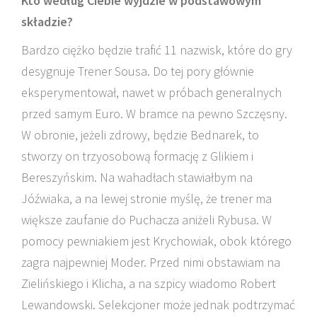
Kto według Ciebie wyjdzie w podstawowym
składzie?
Bardzo ciężko będzie trafić 11 nazwisk, które do gry
desygnuje Trener Sousa. Do tej pory głównie
eksperymentował, nawet w próbach generalnych
przed samym Euro. W bramce na pewno Szczęsny.
W obronie, jeżeli zdrowy, będzie Bednarek, to
stworzy on trzyosobową formację z Glikiem i
Bereszyńskim. Na wahadłach stawiałbym na
Jóźwiaka, a na lewej stronie myślę, że trener ma
większe zaufanie do Puchacza aniżeli Rybusa. W
pomocy pewniakiem jest Krychowiak, obok którego
zagra najpewniej Moder. Przed nimi obstawiam na
Zielińskiego i Klicha, a na szpicy wiadomo Robert
Lewandowski. Selekcjoner może jednak podtrzymać