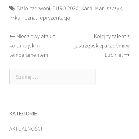
Biało-czerwoni
,
EURO 2020
,
Kamil Maruszczyk
,
Piłka nożna
,
reprezentacja
Post
Miedziowy atak z
Kolejny talent z
kolumbijskim
jastrzębskiej akademii w
navigation
temperamentem!
Lubinie!
Szukaj:
KATEGORIE
AKTUALNOŚCI