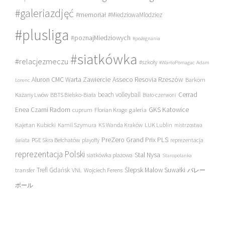
#galeriazdjęć
#memoriał
#MiedziowaMlodziez
#plusliga
#poznajMiedziowych
#pożegnania
#siatkówka
#relacjezmeczu
#szkoły
#WartoPomagac
Adam
Asseco Resovia Rzeszów
Aluron CMC Warta Zawiercie
Barkom
Lorenc
beach volleyball
Cerrad
Każany Lwów
BBTS Bielsko-Biała
Biało-czerwoni
Enea Czarni Radom
galeria
GKS Katowice
cuprum
Florian Krage
Kajetan Kubicki
Kamil Szymura
KS Wanda Kraków
LUK Lublin
mistrzostwa
PreZero Grand Prix PLS
PGE Skra Bełchatów
świata
playoffy
reprezentacja
reprezentacja Polski
Stal Nysa
siatkówka plażowa
Staropolanka
transfer
Trefl Gdańsk
Ślepsk Malow Suwałki
VNL
Wojciech Ferens
バレー
ボール