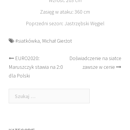
Wzrost: 203 cm
Zasięg w ataku: 360 cm
Poprzedni sezon: Jastrzębski Węgiel
#siatkówka
,
Michał Gierżot
Post
EURO2020:
Doświadczenie na siatce
Maruszczyk stawia na 2:0
zawsze w cenie
navigation
dla Polski
Szukaj: