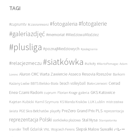
TAGI
#fotogalerie
#fotogaleria
#cuprumtv
#czasnarewanż
#galeriazdjęć
#memoriał
#MiedziowaMlodziez
#plusliga
#poznajMiedziowych
#pożegnania
#siatkówka
#relacjezmeczu
#szkoły
#WartoPomagac
Adam
Asseco Resovia Rzeszów
Aluron CMC Warta Zawiercie
Barkom
Lorenc
beach volleyball
Cerrad
Każany Lwów
BBTS Bielsko-Biała
Biało-czerwoni
Enea Czarni Radom
galeria
GKS Katowice
cuprum
Florian Krage
Kajetan Kubicki
Kamil Szymura
KS Wanda Kraków
LUK Lublin
mistrzostwa
PreZero Grand Prix PLS
PGE Skra Bełchatów
świata
playoffy
reprezentacja
reprezentacja Polski
Stal Nysa
siatkówka plażowa
Staropolanka
transfer
Trefl Gdańsk
Ślepsk Malow Suwałki
VNL
Wojciech Ferens
バレー