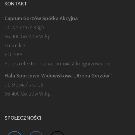
KONTAKT
Cuprum Gorzów Spółka Akcyjna
ul. Walczaka 43j/3
66-400 Gorzów Wlkp.
Lubuskie
POLSKA
Poczta elektroniczna: biuro@stilongorzow.com
Hala Sportowo-Widowiskowa „Arena Gorzów”
ul. Słowiańska 16
66-400 Gorzów Wlkp.
SPOŁECZNOŚCI