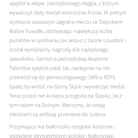
spędził w ekipie Jastrzębskiego Węgla, z którym
wywalczył złoty medal mistrzostw Polski. W pełnym
wymiarze czasowym zagrał w meczu ze Ślepskiem
Malow Suwałki, zdobywając największą liczbę
punktów w spotkaniu (ex aequo z Yacine Louatim) i
został wyróżniony nagrodą dla najlepszego
zawodnika. Gierżot w jastrzębskiej Akademii
Talentów spędził sześć lat, następnie na rok
przeniósł się do pierwszoligowego SMS-u PZPS
Spała, by wrócić na Górny Śląsk i wywalczyć medal.
Teraz przed nim kolejna przygoda na Śląsku, lecz
tym razem na Dolnym. Wierzymy, że swoją
młodzieńczą ambicję przeniesie do Lubina.
Przyjmujący ma białorusko-rosyjskie korzenie i
podwójne obywatelstwo: polskie i białoruskie.