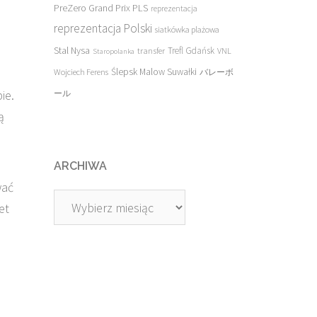
PreZero Grand Prix PLS
reprezentacja
reprezentacja Polski
siatkówka plażowa
Stal Nysa
transfer
Trefl Gdańsk
VNL
Staropolanka
Ślepsk Malow Suwałki
Wojciech Ferens
バレーボ
ie.
ール
ą
ARCHIWA
wać
Archiwa
et