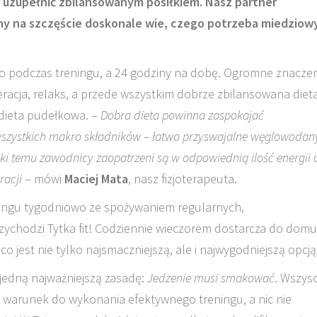
a uzupełnić zbilansowanym posiłkiem. Nasz partner
zny na szczęście doskonale wie, czego potrzeba miedzio
lko podczas treningu, a 24 godziny na dobę. Ogromne znacze
acja, relaks, a przede wszystkim dobrze zbilansowana dieta
 dieta pudełkowa. –
Dobra dieta powinna zaspokajać
wszystkich makro składników – łatwo przyswajalne węglowodan
ęki temu zawodnicy zaopatrzeni są w odpowiednią ilość energii 
racji
– mówi
Maciej Mata
, nasz fizjoterapeuta.
eningu tygodniowo ze spożywaniem regularnych,
ychodzi Tytka fit! Codziennie wieczorem dostarcza do domu
o jest nie tylko najsmaczniejszą, ale i najwygodniejszą opcją
 jedną najważniejszą zasadę:
Jedzenie musi smakować
. Wszys
 warunek do wykonania efektywnego treningu, a nic nie