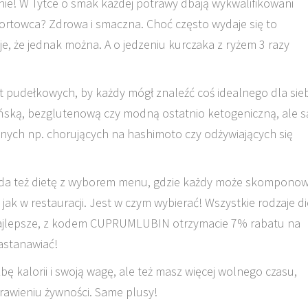
nie! W Tytce o smak każdej potrawy dbają wykwalifikowani
sportowca? Zdrowa i smaczna. Choć często wydaje się to
je, że jednak można. A o jedzeniu kurczaka z ryżem 3 razy
iet pudełkowych, by każdy mógł znaleźć coś idealnego dla sieb
ańską, bezglutenową czy modną ostatnio ketogeniczną, ale s
lnych np. chorujących na hashimoto czy odżywiających się
siada też dietę z wyborem menu, gdzie każdy może skompono
ak w restauracji. Jest w czym wybierać! Wszystkie rodzaje di
ajlepsze, z kodem CUPRUMLUBIN otrzymacie 7% rabatu na
astanawiać!
bę kalorii i swoją wagę, ale też masz więcej wolnego czasu,
rawieniu żywności. Same plusy!