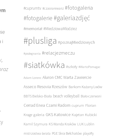
#fotogaleria
#cuprumtv
#czasnarewanż
wym
#galeriazdjęć
#fotogalerie
#memoriał
#MiedziowaMlodziez
nie
#plusliga
 i
#poznajMiedziowych
#relacjezmeczu
#pożegnania
y,
#siatkówka
#szkoły
#WartoPomagac
oraz
Aluron CMC Warta Zawiercie
Adam Lorenc
Asseco Resovia Rzeszów
Barkom Każany Lwów
beach volleyball
BBTS Bielsko-Biała
Biało-czerwoni
Cerrad Enea Czarni Radom
cuprum
Florian
.
galeria
GKS Katowice
Kajetan Kubicki
Krage
cy
Kamil Szymura
KS Wanda Kraków
LUK Lublin
PGE Skra Bełchatów
mistrzostwa świata
playoffy