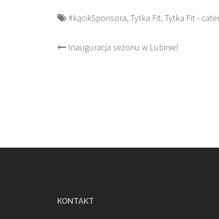
#kącikSponsora
,
Tytka Fit
,
Tytka Fit - cat
Post
Inauguracja sezonu w Lubinie!
navigation
KONTAKT