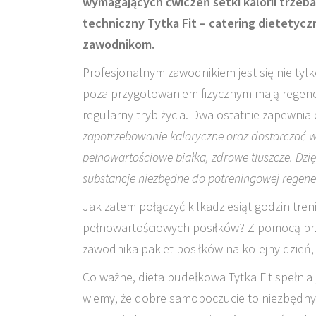
wymagających ćwiczeń setki kalorii trzeb
techniczny Tytka Fit – catering dietetyc
zawodnikom.
Profesjonalnym zawodnikiem jest się nie ty
poza przygotowaniem fizycznym mają regener
regularny tryb życia. Dwa ostatnie zapewnia
zapotrzebowanie kaloryczne oraz dostarczać 
pełnowartościowe białka, zdrowe tłuszcze. Dzi
substancje niezbędne do potreningowej regene
Jak zatem połączyć kilkadziesiąt godzin tr
pełnowartościowych posiłków? Z pomocą prz
zawodnika pakiet posiłków na kolejny dzień, c
Co ważne, dieta pudełkowa Tytka Fit spełnia
wiemy, że dobre samopoczucie to niezbędny