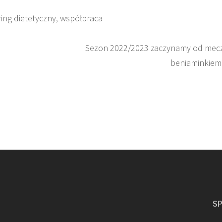
ering dietetyczny
,
współpraca
Sezon 2022/2023 zaczynamy od mec
beniaminkiem
S