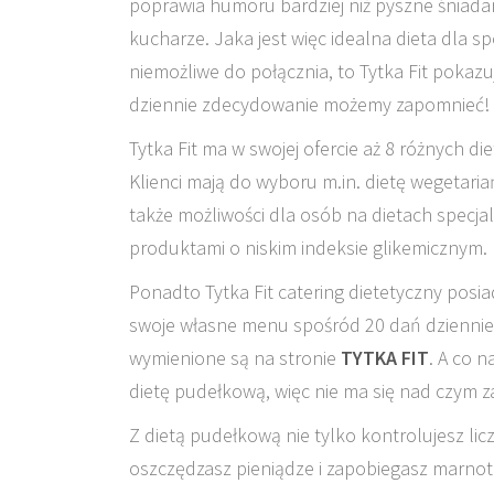
poprawia humoru bardziej niż pyszne śniada
kucharze. Jaka jest więc idealna dieta dla 
niemożliwe do połącznia, to Tytka Fit pokazu
dziennie zdecydowanie możemy zapomnieć!
Tytka Fit ma w swojej ofercie aż 8 różnych d
Klienci mają do wyboru m.in. dietę wegetari
także możliwości dla osób na dietach specja
produktami o niskim indeksie glikemicznym.
Ponadto Tytka Fit catering dietetyczny po
swoje własne menu spośród 20 dań dziennie j
wymienione są na stronie
TYTKA FIT
.
A co n
dietę pudełkową, więc nie ma się nad czym z
Z dietą pudełkową nie tylko kontrolujesz licz
oszczędzasz pieniądze i zapobiegasz marnot